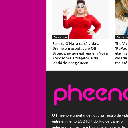
Destaque
Destaqu
Eureka O’Hara dará vida a
The Viv
Divine em espetáculo Off-
‘RuPaul
Broadway que estreia em Nova
eterni
York sobre a trajetória da
cidade
lendária drag queen
trajetó
O Pheeno é o portal de notícias, estilo de vid
entretenimento LGBTQ+ do Rio de Janeiro,
antenado também em tudo que acontece de