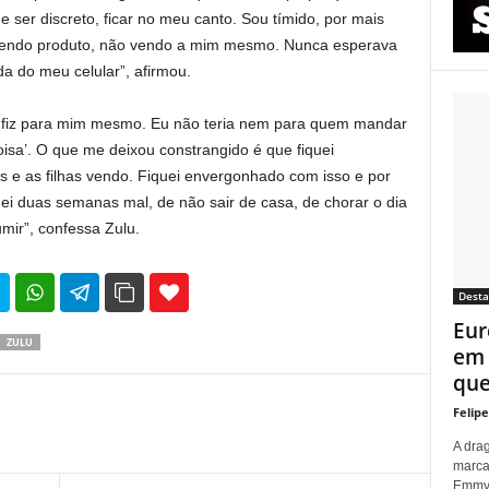
 ser discreto, ficar no meu canto. Sou tímido, por mais
 vendo produto, não vendo a mim mesmo. Nunca esperava
ida do meu celular”, afirmou.
, fiz para mim mesmo. Eu não teria nem para quem mandar
oisa’. O que me deixou constrangido é que fiquei
e as filhas vendo. Fiquei envergonhado com isso e por
uei duas semanas mal, de não sair de casa, de chorar o dia
umir”, confessa Zulu.
35
69
Dest
Eur
ZULU
em 
que 
Felip
A dra
marca
Emmy p