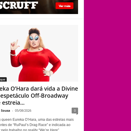
Davenport
Eureka O’Hara dará
vida a Divine em
espetáculo Off-
Broadway que
estreia em Nova
York sobre a
trajetória da lendária
drag queen
aque
eka O’Hara dará vida a Divine
espetáculo Off-Broadway
estreia...
e Sousa
-
05/08/2026
0
g queen Eureka O’Hara, uma das estrelas mais
ntes de “RuPaul’s Drag Race” e indicada ao
elo trabalho no reality “We’re Here”,...