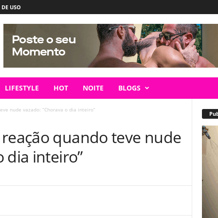
 DE USO
LIFESTYLE
HOT
NOITE
BLOGS
ve nude vazado: “Chorava o dia inteiro”
Pub
 reação quando teve nude
 dia inteiro”