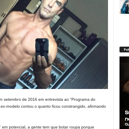
Pub
m setembro de 2016 em entrevista ao “Programa do
O ex-modelo contou o quanto ficou constrangido, afirmando
’ em potencial, a gente tem que botar roupa porque