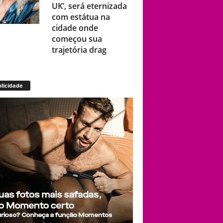
UK’, será eternizada
com estátua na
cidade onde
começou sua
trajetória drag
Após título da Copa,
licidade
estrelas do futebol
espanhol viram
assunto na web por
fotos “românticas”
em iate
Presença de
Shangela faz estrelas
de RuPaul’s Drag
Race abandonarem
festa de aniversário
de Kennedy