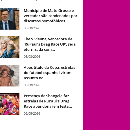
Município de Mato Grosso e
vereador são condenados por
discursos homofóbicos...
05/08/2026
The Vivienne, vencedora de
‘RuPaul’s Drag Race UK’, será
eternizada com...
05/08/2026
Após título da Copa, estrelas
do futebol espanhol viram
assunto na...
05/08/2026
Presença de Shangela faz
estrelas de RuPaul’s Drag
Race abandonarem festa...
05/08/2026