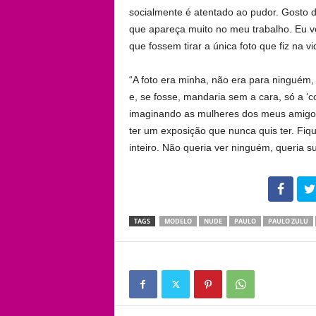
socialmente é atentado ao pudor. Gosto de
que apareça muito no meu trabalho. Eu
que fossem tirar a única foto que fiz na v
“A foto era minha, não era para ninguém
e, se fosse, mandaria sem a cara, só a ‘c
imaginando as mulheres dos meus amigos 
ter um exposição que nunca quis ter. Fiq
inteiro. Não queria ver ninguém, queria s
102
TAGS
MODELO
NUDE
PAULO
PAULO ZULU