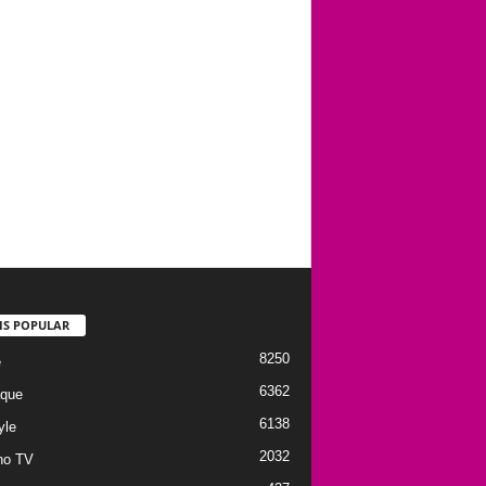
IS POPULAR
8250
e
6362
que
6138
yle
2032
no TV