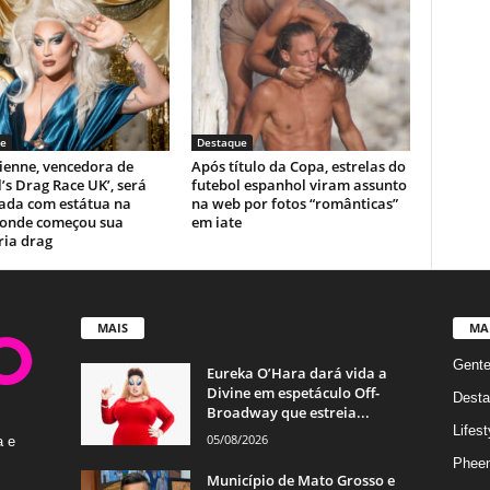
e
Destaque
ienne, vencedora de
Após título da Copa, estrelas do
’s Drag Race UK’, será
futebol espanhol viram assunto
zada com estátua na
na web por fotos “românticas”
 onde começou sua
em iate
ria drag
MAIS
MA
Gent
Eureka O’Hara dará vida a
Divine em espetáculo Off-
Desta
Broadway que estreia...
Lifest
05/08/2026
a e
Phee
Município de Mato Grosso e