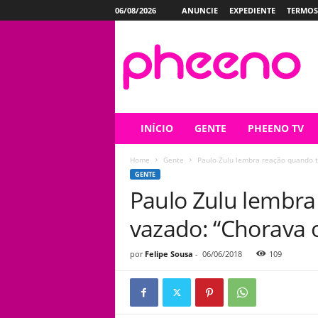
06/08/2026
ANUNCIE
EXPEDIENTE
TERMOS
P
h
e
e
n
o
INÍCIO
GENTE
PHEENO TV
Home
Gente
Paulo Zulu lembra reação quando te
GENTE
Paulo Zulu lembra
vazado: “Chorava o
por
Felipe Sousa
-
06/06/2018
109