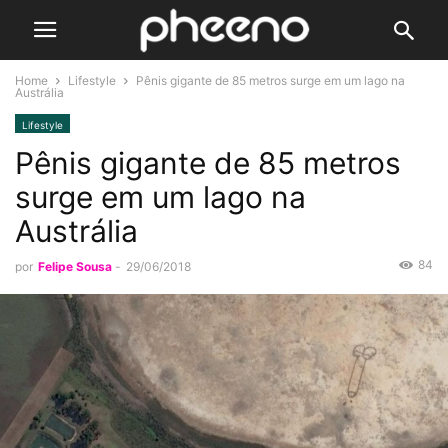
Home
Lifestyle
Pênis gigante de 85 metros surge em um lago na
Austrália
Lifestyle
Pênis gigante de 85 metros
surge em um lago na
Austrália
84
por
Felipe Sousa
-
29/06/2018