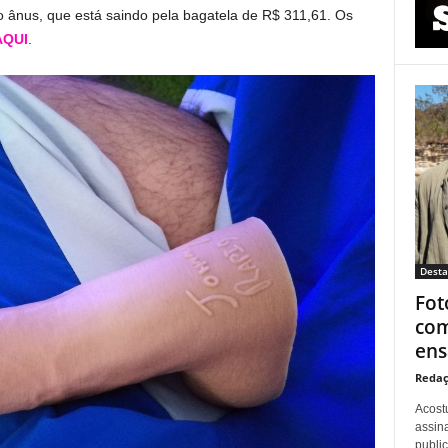
o ânus, que está saindo pela bagatela de R$ 311,61. Os
AQUI
.
Dest
Fot
com
ens
Redaç
Acost
assina
publi