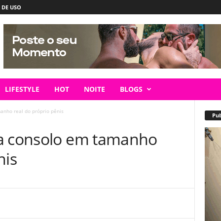
 DE USO
LIFESTYLE
HOT
NOITE
BLOGS
anho real do próprio pênis
Pub
ça consolo em tamanho
nis