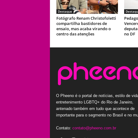
Destaque
Destaqu
Fotógrafo Renam Christofoletti
Pedago
compartilha bastidores de
Vencer
ensaio, mas acaba virando o
deputad
centro das atenções
no DF
O Pheeno é o portal de notícias, estilo de vid
entretenimento LGBTQ+ do Rio de Janeiro,
antenado também em tudo que acontece de
importante para o segmento no Brasil e no m
Contato:
contato@pheeno.com.br