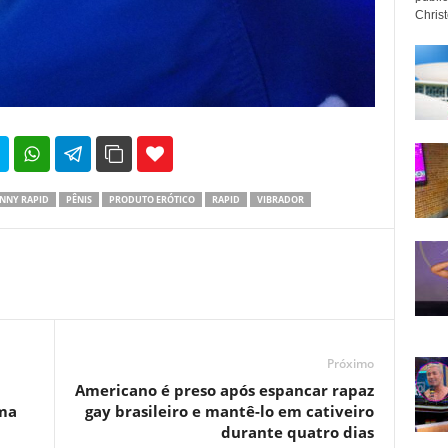
Christo
35
69
NNY RAPID
PÊNIS
PRODUTO ERÓTICO
RAPID
VIBRADOR
Próximo
Americano é preso após espancar rapaz
lma
gay brasileiro e mantê-lo em cativeiro
durante quatro dias