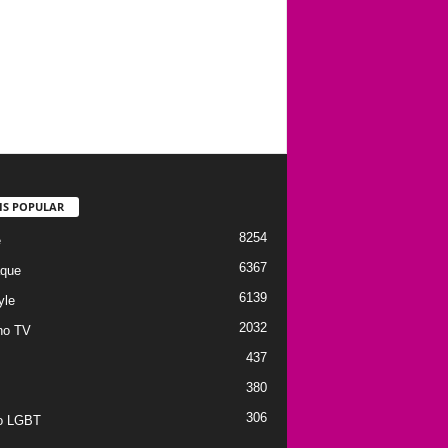
IS POPULAR
8254
e
6367
que
6139
yle
2032
no TV
437
380
306
to LGBT