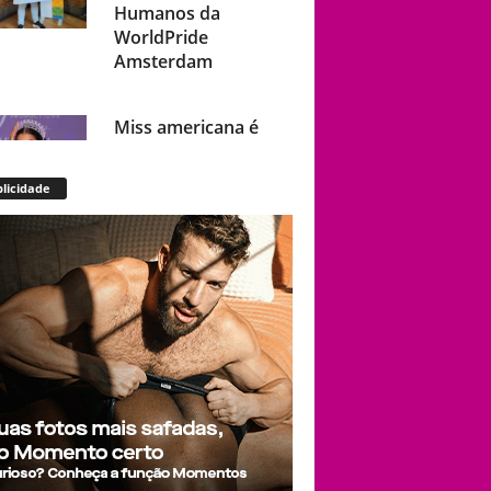
Humanos da
WorldPride
Amsterdam
Miss americana é
destronada após
organização
licidade
condenar episódios
de racismo,
homofobia e
transfobia: “Não
toleramos”
Ratinho constrange
cantor sertanejo
com comentário
homofóbico ao vivo
no SBT: “Você está
com uma cara de