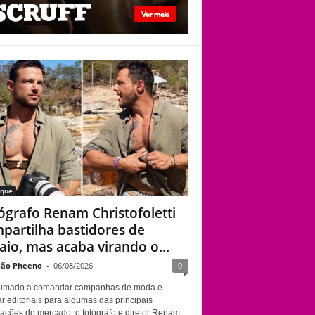
viado”
Fotógrafo Renam
Christofoletti
compartilha
bastidores de ensaio,
mas acaba virando o
centro das atenções
aque
ógrafo Renam Christofoletti
partilha bastidores de
aio, mas acaba virando o...
ão Pheeno
-
06/08/2026
0
umado a comandar campanhas de moda e
r editoriais para algumas das principais
cações do mercado, o fotógrafo e diretor Renam