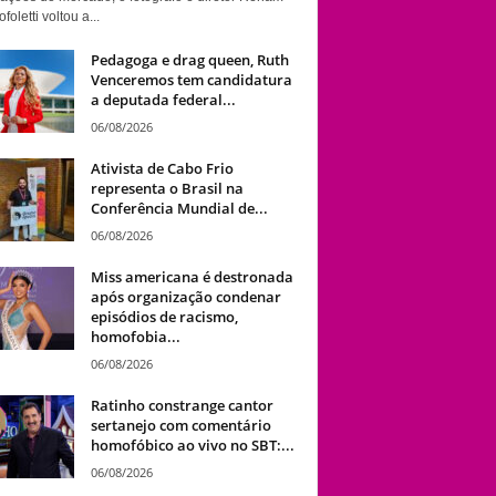
foletti voltou a...
Pedagoga e drag queen, Ruth
Venceremos tem candidatura
a deputada federal...
06/08/2026
Ativista de Cabo Frio
representa o Brasil na
Conferência Mundial de...
06/08/2026
Miss americana é destronada
após organização condenar
episódios de racismo,
homofobia...
06/08/2026
Ratinho constrange cantor
sertanejo com comentário
homofóbico ao vivo no SBT:...
06/08/2026