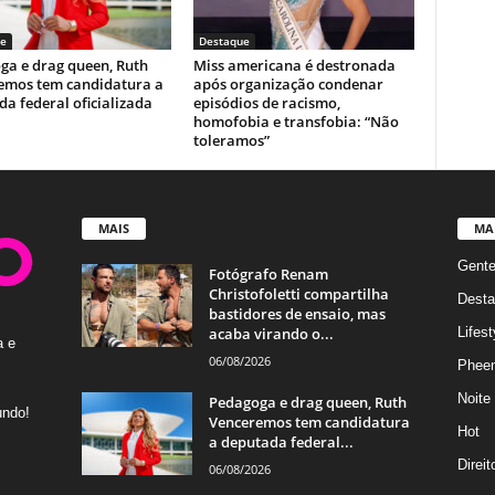
e
Destaque
ga e drag queen, Ruth
Miss americana é destronada
emos tem candidatura a
após organização condenar
a federal oficializada
episódios de racismo,
homofobia e transfobia: “Não
toleramos”
MAIS
MA
Gent
Fotógrafo Renam
Christofoletti compartilha
Desta
bastidores de ensaio, mas
acaba virando o...
Lifest
a e
06/08/2026
Phee
Noite
Pedagoga e drag queen, Ruth
undo!
Venceremos tem candidatura
Hot
a deputada federal...
Direi
06/08/2026