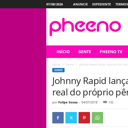
07/08/2026
ANUNCIE
EXPEDIENTE
TERMOS
P
h
e
e
n
o
INÍCIO
GENTE
PHEENO TV
Home
Gente
Johnny Rapid lança consolo em tam
GENTE
Johnny Rapid lan
real do próprio pê
por
Felipe Sousa
-
04/07/2018
132