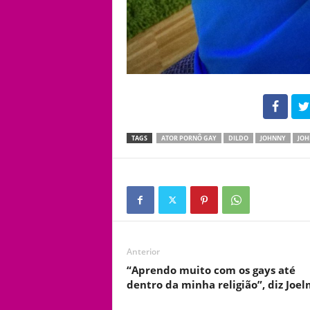
102
TAGS
ATOR PORNÔ GAY
DILDO
JOHNNY
JOH
Anterior
“Aprendo muito com os gays até
dentro da minha religião”, diz Joe