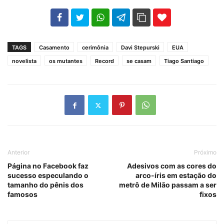
102
35
69
TAGS
Casamento
cerimônia
Davi Stepurski
EUA
novelista
os mutantes
Record
se casam
Tiago Santiago
Anterior
Próximo
Página no Facebook faz
Adesivos com as cores do
sucesso especulando o
arco-íris em estação do
tamanho do pênis dos
metrô de Milão passam a ser
famosos
fixos