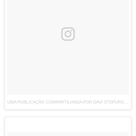
UMA PUBLICAÇÃO COMPARTILHADA POR DAVI STEPURSKI 🔯 (@DAVI_STEPURSKI)