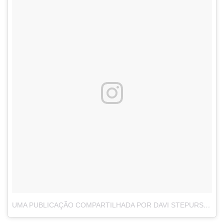
UMA PUBLICAÇÃO COMPARTILHADA POR DAVI STEPURSKI 🔯 (@DAVI_STEPURSKI)