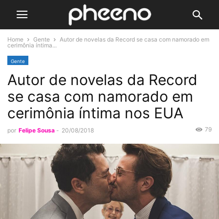
Home
Gente
Autor de novelas da Record se casa com namorado em
cerimônia íntima...
Gente
Autor de novelas da Record
se casa com namorado em
cerimônia íntima nos EUA
79
por
Felipe Sousa
-
20/08/2018