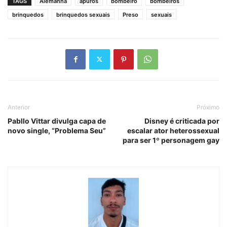
TAGS
Alemanha
apuros
bombeiro
bombeiros
brinquedos
brinquedos sexuais
Preso
sexuais
Anterior
Próximo
Pabllo Vittar divulga capa de
Disney é criticada por
novo single, “Problema Seu”
escalar ator heterossexual
para ser 1º personagem gay