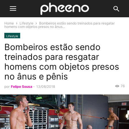
Home
Lifestyle
Bombeiros estão sendo treinados para resgatar
homens com objetos presos no ânus...
Lifestyle
Bombeiros estão sendo
treinados para resgatar
homens com objetos presos
no ânus e pênis
76
por
Felipe Sousa
-
13/08/2018