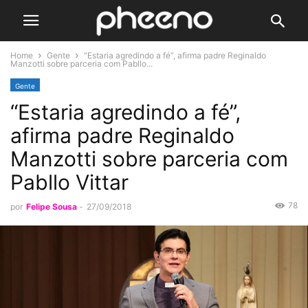
Home
Gente
“Estaria agredindo a fé”, afirma padre Reginaldo
Manzotti sobre parceria com Pabllo...
Gente
“Estaria agredindo a fé”,
afirma padre Reginaldo
Manzotti sobre parceria com
Pabllo Vittar
78
por
Felipe Sousa
-
27/09/2018