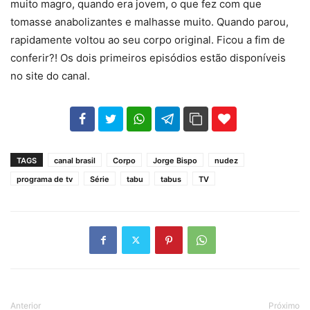
muito magro, quando era jovem, o que fez com que
tomasse anabolizantes e malhasse muito. Quando parou,
rapidamente voltou ao seu corpo original. Ficou a fim de
conferir?! Os dois primeiros episódios estão disponíveis
no site do canal.
102
35
69
TAGS
canal brasil
Corpo
Jorge Bispo
nudez
programa de tv
Série
tabu
tabus
TV
Anterior
Próximo