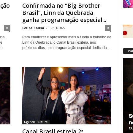
ação
Confirmada no “Big Brother
Brasil”, Linn da Quebrada
ganha programação especial...
0
Felipe Sousa
-
17/01/2022
0
cial
Para enaltecer e apresentar mais a fundo o trabalho de
de
Linn da Quebrada, o Canal Brasil exibirá, nos
 o
próximos dias, uma programação especial dedicada...
Pu
Agenda Cultural
Canal Brasil estreia 2ª