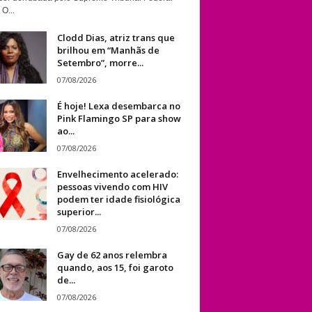
 O...
Clodd Dias, atriz trans que
brilhou em “Manhãs de
Setembro”, morre...
07/08/2026
É hoje! Lexa desembarca no
Pink Flamingo SP para show
ao...
07/08/2026
Envelhecimento acelerado:
pessoas vivendo com HIV
podem ter idade fisiológica
superior...
07/08/2026
Gay de 62 anos relembra
quando, aos 15, foi garoto
de...
07/08/2026