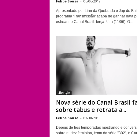
Felipe Sousa
-
06/06/2019
Apresentado por Linn da Quebrada e Jup do Bair
programa 'Transmissão' acaba de ganhar data p
estrear no Canal Brasil: terça-feira (11/06). O...
Lifestyle
Nova série do Canal Brasil f
sobre tabus e retrata a...
Felipe Sousa
-
03/10/2018
Depois de três temporadas mostrando e conver
sobre nudez feminina, tema da série "302", o Ca