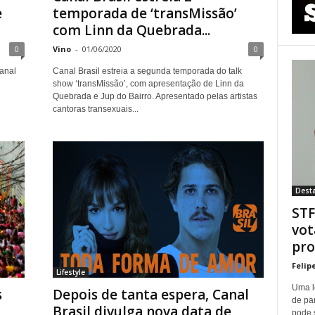
e
temporada de ‘transMissão’
com Linn da Quebrada...
0
Vino
-
01/06/2020
0
anal
Canal Brasil estreia a segunda temporada do talk
show ‘transMissão’, com apresentação de Linn da
Quebrada e Jup do Bairro. Apresentado pelas artistas
cantoras transexuais...
Dest
STF
vot
pro
Felip
Lifestyle
Uma l
s
Depois de tanta espera, Canal
de pa
Brasil divulga nova data de
pode 