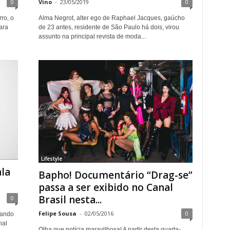
0
Vino
-
23/05/2019
0
ro, o
Alma Negrot, alter ego de Raphael Jacques, gaúcho
ara
de 23 antes, residente de São Paulo há dois, virou
assunto na principal revista de moda...
Lifestyle
ala
Bapho! Documentário “Drag-se”
passa a ser exibido no Canal
Brasil nesta...
0
Felipe Sousa
-
02/05/2016
0
sando
nal
Olha que notícia maravilhosa! A partir desta quarta-