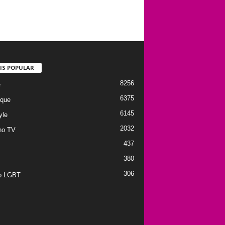
IS POPULAR
8256
e
6375
que
6145
yle
2032
no TV
437
380
306
to LGBT