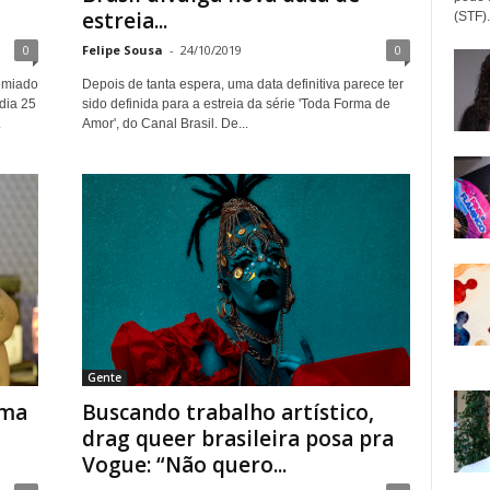
estreia...
(STF).
0
Felipe Sousa
-
24/10/2019
0
remiado
Depois de tanta espera, uma data definitiva parece ter
 dia 25
sido definida para a estreia da série 'Toda Forma de
.
Amor', do Canal Brasil. De...
Gente
ama
Buscando trabalho artístico,
drag queer brasileira posa pra
Vogue: “Não quero...