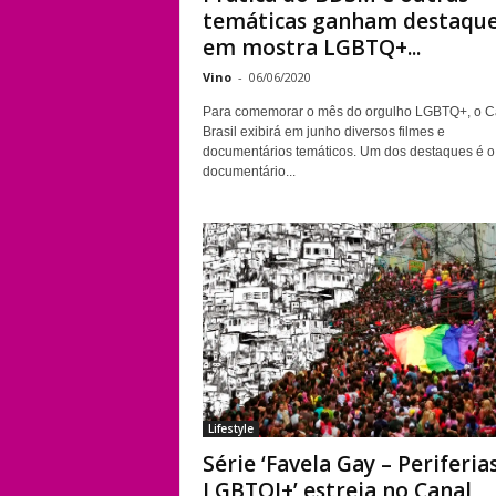
temáticas ganham destaqu
em mostra LGBTQ+...
Vino
-
06/06/2020
Para comemorar o mês do orgulho LGBTQ+, o C
Brasil exibirá em junho diversos filmes e
documentários temáticos. Um dos destaques é o
documentário...
Lifestyle
Série ‘Favela Gay – Periferia
LGBTQI+’ estreia no Canal