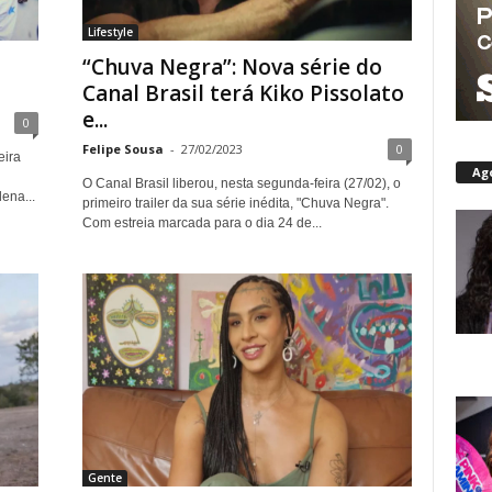
Lifestyle
“Chuva Negra”: Nova série do
Canal Brasil terá Kiko Pissolato
e...
0
Felipe Sousa
-
27/02/2023
0
eira
Ag
O Canal Brasil liberou, nesta segunda-feira (27/02), o
ena...
primeiro trailer da sua série inédita, "Chuva Negra".
Com estreia marcada para o dia 24 de...
Gente