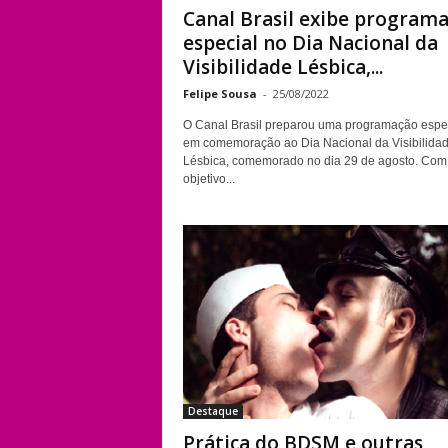
Canal Brasil exibe program
especial no Dia Nacional da
Visibilidade Lésbica,...
Felipe Sousa
-
25/08/2022
O Canal Brasil preparou uma programação espe
em comemoração ao Dia Nacional da Visibilida
Lésbica, comemorado no dia 29 de agosto. Com
objetivo...
Destaque
Prática do BDSM e outras