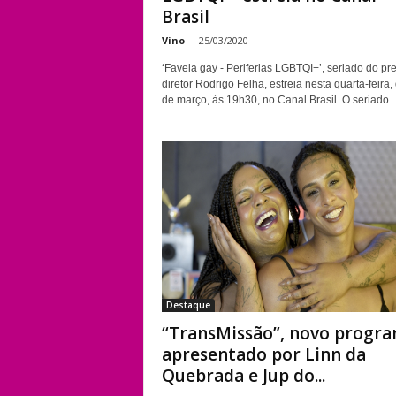
Brasil
Vino
-
25/03/2020
‘Favela gay - Periferias LGBTQI+’, seriado do p
diretor Rodrigo Felha, estreia nesta quarta-feira,
de março, às 19h30, no Canal Brasil. O seriado..
Destaque
“TransMissão”, novo progr
apresentado por Linn da
Quebrada e Jup do...