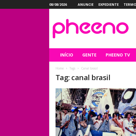
08/08/2026
ANUNCIE
EXPEDIENTE
TERMO
P
h
e
e
n
o
INÍCIO
GENTE
PHEENO TV
Home
Tags
Canal brasil
Tag: canal brasil