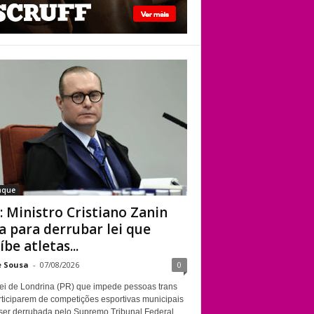
STF: Ministro
Cristiano Zanin vota
para derrubar lei
que proíbe atletas
transgênero em
competições de
Londrina
aque
: Ministro Cristiano Zanin
a para derrubar lei que
íbe atletas...
e Sousa
-
07/08/2026
0
ei de Londrina (PR) que impede pessoas trans
rticiparem de competições esportivas municipais
ser derrubada pelo Supremo Tribunal Federal