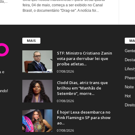
a,...
feira, 04 de maio, começa a ser exibido no Canal
Brasil, o documentário "Drag-se". A notícia foi...
MAIS
MA
Gent
STF: Ministro Cristiano Zanin
vota para derrubar lei que
Desta
proíbe atletas...
Lifest
07/08/2026
a e
Phee
Clodd Dias, atriz trans que
Noite
brilhou em “Manhãs de
undo!
Setembro”, morre...
Hot
07/08/2026
Direi
É hoje! Lexa desembarca no
Pink Flamingo SP para show
ao...
07/08/2026