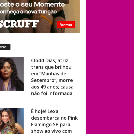
ora!
Clodd Dias, atriz
trans que brilhou
em “Manhãs de
Setembro”, morre
aos 49 anos; causa
não foi informada
É hoje! Lexa
desembarca no Pink
Flamingo SP para
show ao vivo com