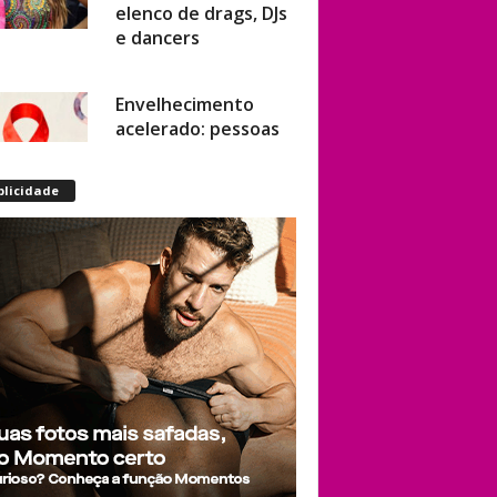
elenco de drags, DJs
e dancers
Envelhecimento
acelerado: pessoas
vivendo com HIV
podem ter idade
blicidade
fisiológica superior à
real, aponta
relatório
internacional
Gay de 62 anos
relembra quando,
aos 15, foi garoto de
programa por
quatro meses sem
saber: “Idiotice da
minha parte”