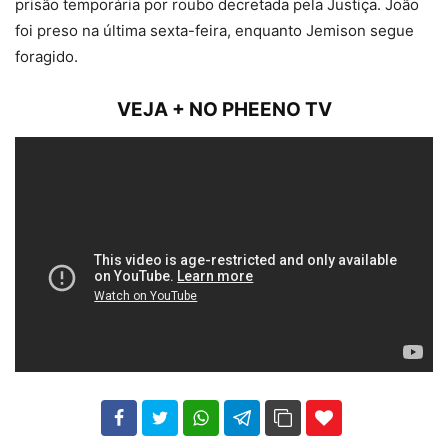
prisão temporária por roubo decretada pela Justiça. João
foi preso na última sexta-feira, enquanto Jemison segue
foragido.
VEJA + NO PHEENO TV
102
35
69