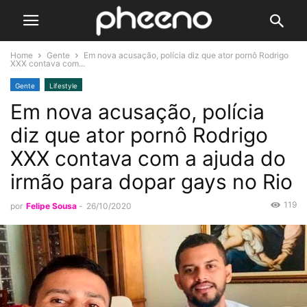
Home
Gente
Em nova acusação, polícia diz que ator pornô Rodrigo
XXX contava com...
Gente
Lifestyle
Em nova acusação, polícia
diz que ator pornô Rodrigo
XXX contava com a ajuda do
irmão para dopar gays no Rio
119
por
Felipe Sousa
-
26/10/2020