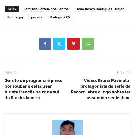
TAGS
Jemison Portela dos Santos
João Bosco Rodrigues Junior
Pornô gay
presos
Rodrigo XXX
Anterior
Próximo
Garoto de programa é preso
Vídeo: Bruna Pazinato,
por roubar e esfaquear
protagonista de série da
turista francês na zona sul
Record, abre o jogo sobre ter
do Rio de Janeiro
assumido ser lésbica