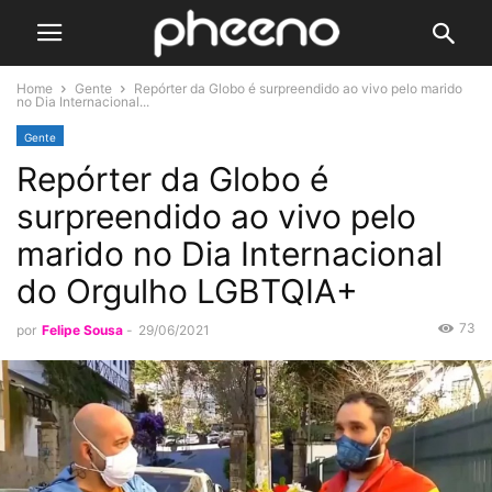
Home
Gente
Repórter da Globo é surpreendido ao vivo pelo marido
no Dia Internacional...
Gente
Repórter da Globo é
surpreendido ao vivo pelo
marido no Dia Internacional
do Orgulho LGBTQIA+
73
por
Felipe Sousa
-
29/06/2021