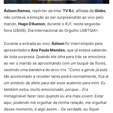
Ádison Ramos
, repórter da Inter
TV RJ
, afiliada da
Globo
,
não conteve a emoção ao ser surpreendido ao vivo pelo
marido,
Hugo D’Aumon
, durante o
RJ1
, nesta segunda-
feira (28/06), Dia Internacional do Orgulho LGBTQIA+.
Durante a entrada ao vivo,
Ádison
foi interrompido pela
apresentadora
Ana Paula Mendes
, que já estava sabendo
de toda surpresa. Quando ele olha para trás se emociona
ao ver o marido se aproximando com um buquê de flores,
vestindo uma bandeira do arco-íris. “
Como a gente já está
tão acostumado a receber tanta pedra normalmente, fica aí
um símbolo de afeto para dar esse acalento para mim. Eu
também estou muito emocionado, porque… Era
inimaginável fazer isso quando eu era mais jovem. Estar
aqui, podendo me orgulhar da minha relação, me orgulhar
desse momento, é algo assim… De verdade, eu fiquei