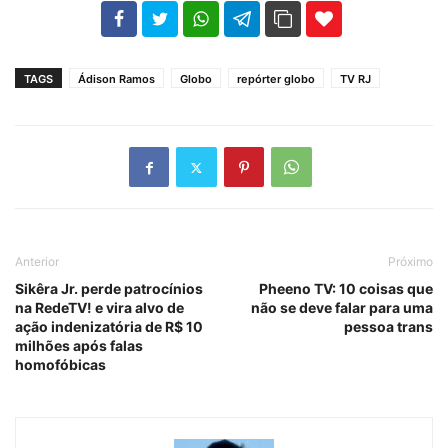
102
35
69
TAGS
Ádison Ramos
Globo
repórter globo
TV RJ
Anterior
Próximo
Sikêra Jr. perde patrocínios
Pheeno TV: 10 coisas que
na RedeTV! e vira alvo de
não se deve falar para uma
ação indenizatória de R$ 10
pessoa trans
milhões após falas
homofóbicas