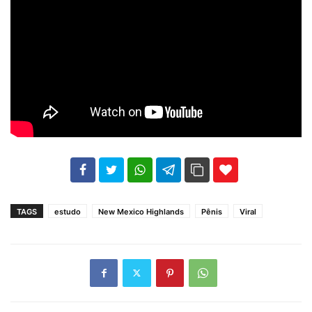
102
35
69
TAGS
estudo
New Mexico Highlands
Pênis
Viral