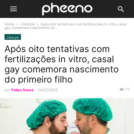
Home
Lifestyle
Após oito tentativas com fertilizações in vitro, casal
gay comemora nascimento do...
Lifestyle
Após oito tentativas com
fertilizações in vitro, casal
gay comemora nascimento
do primeiro filho
77
por
Felipe Sousa
-
24/02/2023