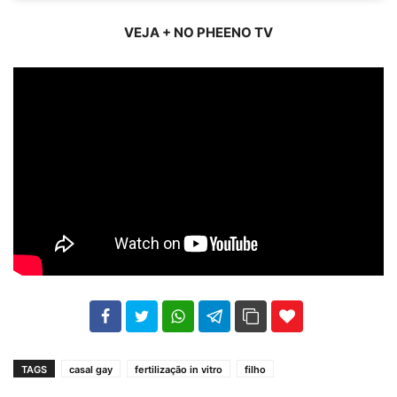
VEJA + NO PHEENO TV
102
35
69
TAGS
casal gay
fertilização in vitro
filho