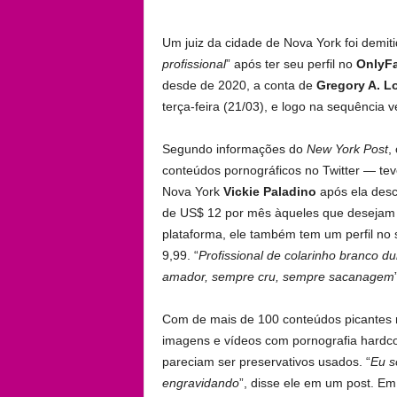
Um juiz da cidade de Nova York foi demit
profissional
” após ter seu perfil no
OnlyF
desde de 2020, a conta de
Gregory A. L
terça-feira (21/03), e logo na sequência 
Segundo informações do
New York Post
,
conteúdos pornográficos no Twitter — tev
Nova York
Vickie Paladino
após ela desc
de US$ 12 por mês àqueles que desejam 
plataforma, ele também tem um perfil no 
9,99. “
Profissional de colarinho branco d
amador, sempre cru, sempre sacanagem
Com de mais de 100 conteúdos picantes 
imagens e vídeos com pornografia hardco
pareciam ser preservativos usados. “
Eu s
engravidando
”, disse ele em um post. Em