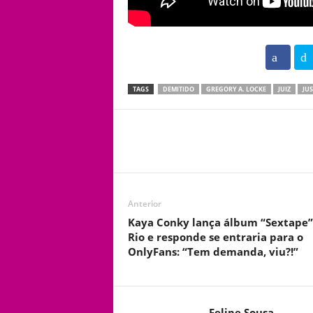
102
TAGS
DEMITIDO
GREGORY A. LOCKE
JUIZ
JU
Anterior
Kaya Conky lança álbum “Sextape”
Rio e responde se entraria para o
OnlyFans: “Tem demanda, viu?!”
Felipe Sousa