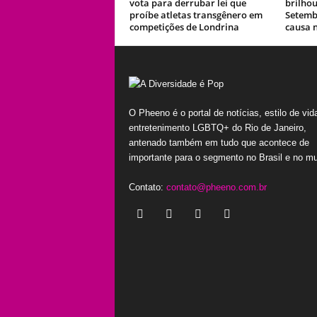
vota para derrubar lei que
brilho
proíbe atletas transgênero em
Setemb
competições de Londrina
causa 
O Pheeno é o portal de notícias, estilo de vid
entretenimento LGBTQ+ do Rio de Janeiro,
antenado também em tudo que acontece de
importante para o segmento no Brasil e no m
Contato:
contato@pheeno.com.br