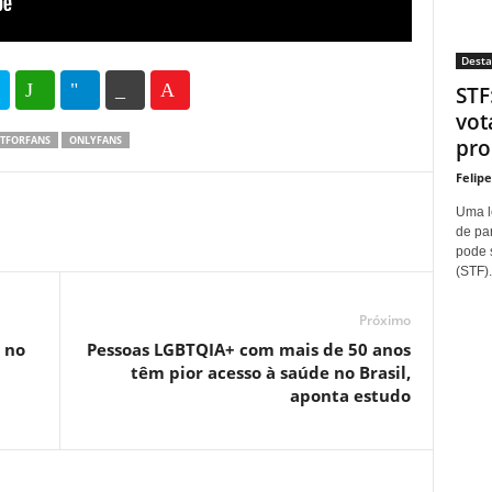
Dest
STF
35
69
vot
STFORFANS
ONLYFANS
proí
Felip
Uma l
de pa
pode 
(STF).
Próximo
 no
Pessoas LGBTQIA+ com mais de 50 anos
têm pior acesso à saúde no Brasil,
aponta estudo