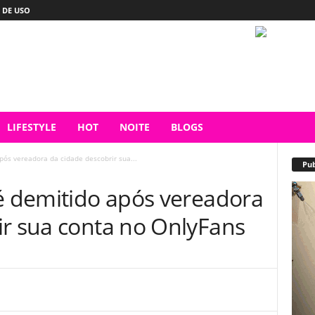
 DE USO
LIFESTYLE
HOT
NOITE
BLOGS
pós vereadora da cidade descobrir sua...
Pub
 é demitido após vereadora
ir sua conta no OnlyFans