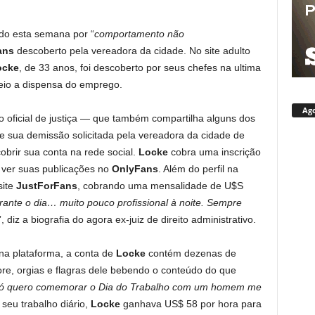
ido esta semana por “
comportamento não
ans
descoberto pela vereadora da cidade. No site adulto
ocke
, de 33 anos, foi descoberto por seus chefes na ultima
veio a dispensa do emprego.
Ago
 o oficial de justiça — que também compartilha alguns dos
e sua demissão solicitada pela vereadora da cidade de
obrir sua conta na rede social.
Locke
cobra uma inscrição
ver suas publicações no
OnlyFans
. Além do perfil na
site
JustForFans
, cobrando uma mensalidade de U$S
urante o dia… muito pouco profissional à noite. Sempre
”, diz a biografia do agora ex-juiz de direito administrativo.
na plataforma, a conta de
Locke
contém dezenas de
re, orgias e flagras dele bebendo o conteúdo do que
ó quero comemorar o Dia do Trabalho com um homem me
 seu trabalho diário,
Locke
ganhava US$ 58 por hora para