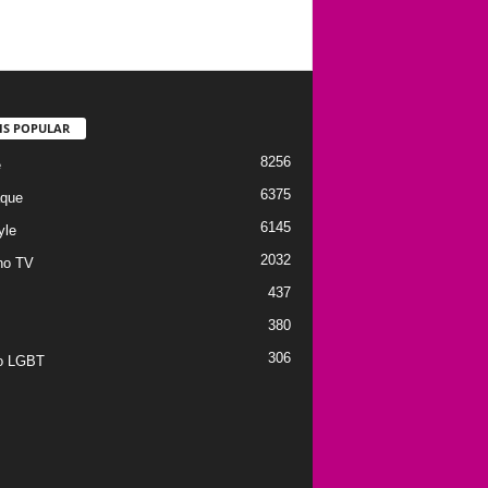
IS POPULAR
8256
e
6375
que
6145
yle
2032
no TV
437
380
306
to LGBT