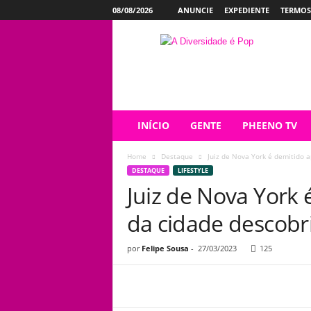
08/08/2026
ANUNCIE
EXPEDIENTE
TERMOS
P
h
e
e
n
o
INÍCIO
GENTE
PHEENO TV
Home
Destaque
Juiz de Nova York é demitido a
DESTAQUE
LIFESTYLE
Juiz de Nova York
da cidade descobr
por
Felipe Sousa
-
27/03/2023
125