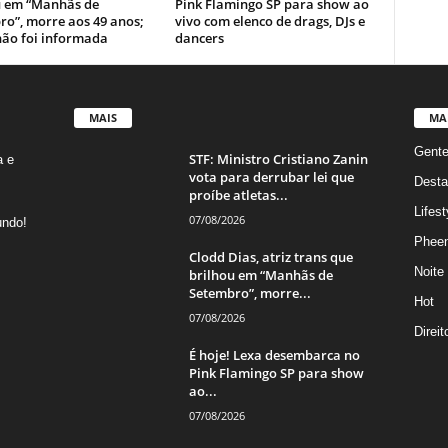
u em “Manhãs de
Pink Flamingo SP para show ao
ro”, morre aos 49 anos;
vivo com elenco de drags, DJs e
não foi informada
dancers
MAIS
MA
Gent
STF: Ministro Cristiano Zanin
a e
vota para derrubar lei que
Desta
proíbe atletas...
Lifest
07/08/2026
undo!
Phee
Clodd Dias, atriz trans que
Noite
brilhou em “Manhãs de
Setembro”, morre...
Hot
07/08/2026
Direi
É hoje! Lexa desembarca no
Pink Flamingo SP para show
ao...
07/08/2026