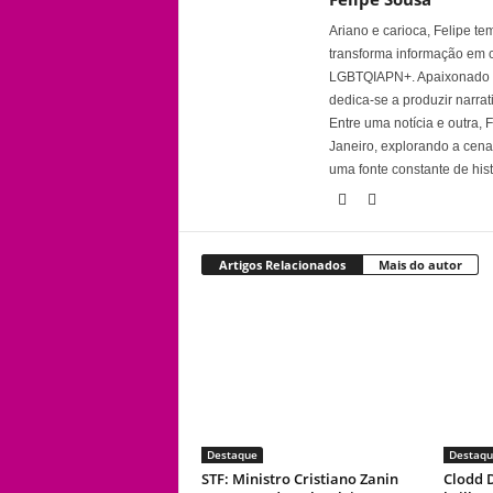
Ariano e carioca, Felipe t
transforma informação em 
LGBTQIAPN+. Apaixonado por
dedica-se a produzir narra
Entre uma notícia e outra,
Janeiro, explorando a cena 
uma fonte constante de his
Artigos Relacionados
Mais do autor
Destaque
Destaqu
STF: Ministro Cristiano Zanin
Clodd D