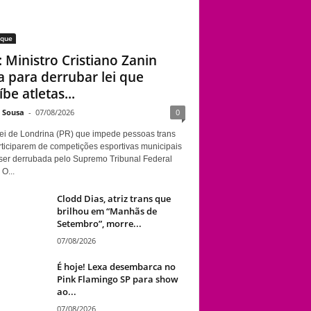
aque
: Ministro Cristiano Zanin
a para derrubar lei que
be atletas...
e Sousa
-
07/08/2026
0
ei de Londrina (PR) que impede pessoas trans
rticiparem de competições esportivas municipais
ser derrubada pelo Supremo Tribunal Federal
 O...
Clodd Dias, atriz trans que
brilhou em “Manhãs de
Setembro”, morre...
07/08/2026
É hoje! Lexa desembarca no
Pink Flamingo SP para show
ao...
07/08/2026