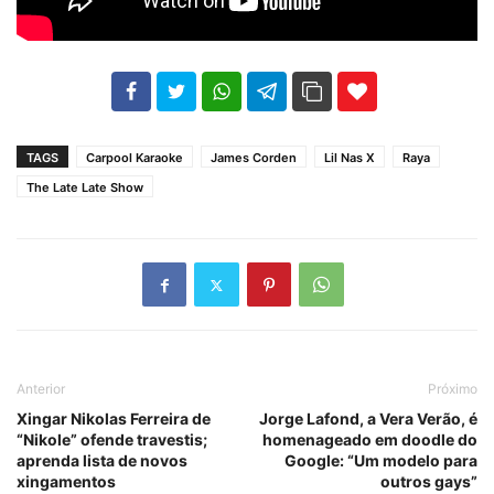
102
35
69
TAGS
Carpool Karaoke
James Corden
Lil Nas X
Raya
The Late Late Show
Anterior
Próximo
Xingar Nikolas Ferreira de
Jorge Lafond, a Vera Verão, é
“Nikole” ofende travestis;
homenageado em doodle do
aprenda lista de novos
Google: “Um modelo para
xingamentos
outros gays”