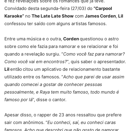
e fez revelações sobre os romances que já teve.
Convidado desta segunda-feira (27/03) do
“Carpool
Karaoke”
no
The Late Late Show
com
James Corden
,
Lil
confessou ter saído com alguns artistas famosos.
Entre uma música e o outra,
Corden
questionou o astro
sobre como ele fazia para namorar e se relacionar e foi
quando a revelação surgiu. “
Como você faz para namorar?
Como você vai em encontros?
”, quis saber o apresentador.
Lil
então
citou um aplicativo de relacionamento bastante
utilizado entre os famosos. “
Acho que parei de usar assim
quando comecei a gostar de conhecer pessoas
pessoalmente, e Raya tem muito famoso, todo mundo é
famoso por lá
“, disse o cantor.
Apesar disso, o rapper de 23 anos ressaltou que prefere
sair com anônimos. “
Eu conheci, saí, eu conheci caras
famosos. Acho que descobri que não gosto de namorar