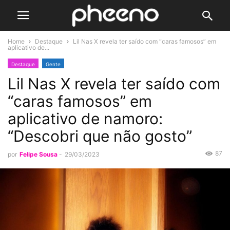
Home
Destaque
Lil Nas X revela ter saído com “caras famosos” em
aplicativo de...
Destaque
Gente
Lil Nas X revela ter saído com
“caras famosos” em
aplicativo de namoro:
“Descobri que não gosto”
87
por
Felipe Sousa
-
29/03/2023