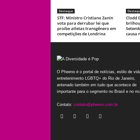
Destaque
Destaqu
STF: Ministro Cristiano Zanin
Clodd D
vota para derrubar lei que
brilho
proíbe atletas transgênero em
Setemb
competições de Londrina
causa 
O Pheeno é o portal de notícias, estilo de vid
entretenimento LGBTQ+ do Rio de Janeiro,
antenado também em tudo que acontece de
importante para o segmento no Brasil e no m
Contato:
contato@pheeno.com.br