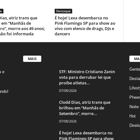
e
Destaque
ias, atriz trans que
É hoje! Lexa desembarca no
u em “Manhãs de
Pink Flamingo SP para show ao
ro”, morre aos 49 anos;
vivo com elenco de drags, DJs e
não foi informada
dancers
MAIS
MA
Gent
STF: Ministro Cristiano Zanin
a e
vota para derrubar lei que
Desta
proíbe atletas...
Lifest
07/08/2026
undo!
Phee
Clodd Dias, atriz trans que
Noite
brilhou em “Manhãs de
Setembro”, morre...
Hot
07/08/2026
Direi
É hoje! Lexa desembarca no
Pink Flamingo SP para show