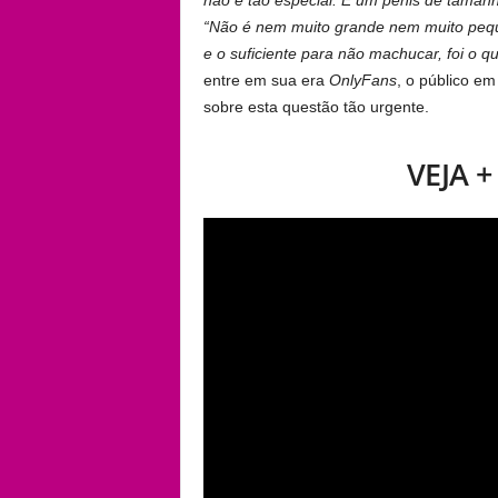
não é tão especial. É um pênis de taman
“Não é nem muito grande nem muito peq
e o suficiente para não machucar, foi o 
entre em sua era
OnlyFans
, o público e
sobre esta questão tão urgente.
VEJA 