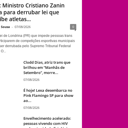
: Ministro Cristiano Zanin
STF: Ministro
a para derrubar lei que
Cristiano Zanin vota
be atletas...
para derrubar lei que
proíbe atletas
e Sousa
-
07/08/2026
0
transgênero em
ei de Londrina (PR) que impede pessoas trans
competições de
rticiparem de competições esportivas municipais
Londrina
ser derrubada pelo Supremo Tribunal Federal
 O...
Clodd Dias, atriz trans que
brilhou em “Manhãs de
Setembro”, morre...
07/08/2026
É hoje! Lexa desembarca no
Pink Flamingo SP para show
ao...
07/08/2026
Envelhecimento acelerado:
pessoas vivendo com HIV