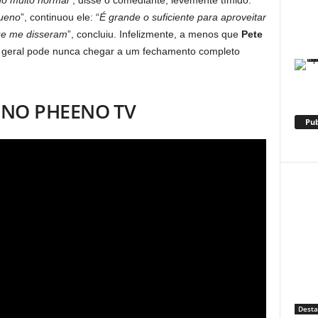
ho muito normal
“, disse o comediante, levemente tímido.
ueno
”, continuou ele: “
É grande o suficiente para aproveitar
que me disseram
”, concluiu. Infelizmente, a menos que
Pete
m geral pode nunca chegar a um fechamento completo
+ NO PHEENO TV
Pub
Dest