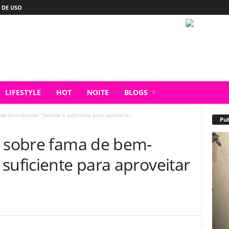
 DE USO
LIFESTYLE
HOT
NOITE
BLOGS
de bem-dotado: “Grande o suficiente para aproveitar...
Pub
a sobre fama de bem-
suficiente para aproveitar