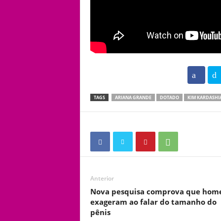
102
TAGS
ARIANA GRANDE
DOTADO
KIM KARDASHI
Anterior
Nova pesquisa comprova que hom
exageram ao falar do tamanho do
pênis