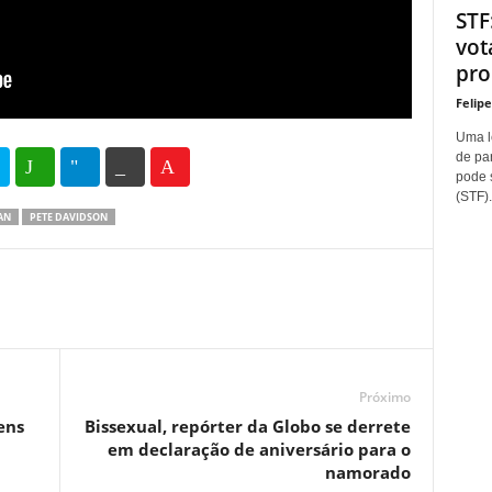
STF
vot
proí
Felip
Uma l
de pa
35
69
pode 
(STF).
AN
PETE DAVIDSON
Próximo
ens
Bissexual, repórter da Globo se derrete
em declaração de aniversário para o
namorado