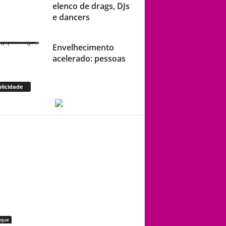
elenco de drags, DJs
e dancers
Envelhecimento
acelerado: pessoas
vivendo com HIV
podem ter idade
licidade
fisiológica superior à
real, aponta relatório
internacional
Gay de 62 anos
relembra quando,
aos 15, foi garoto de
programa por
quatro meses sem
saber: “Idiotice da
minha parte”
aque