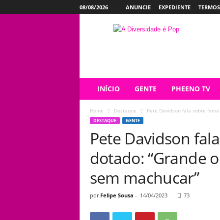
08/08/2026
ANUNCIE
EXPEDIENTE
TERMOS
P
h
e
e
n
o
INÍCIO
GENTE
PHEENO TV
Home
Destaque
Pete Davidson fala sobre fama 
DESTAQUE
GENTE
Pete Davidson fal
dotado: “Grande o 
sem machucar”
por
Felipe Sousa
-
14/04/2023
73