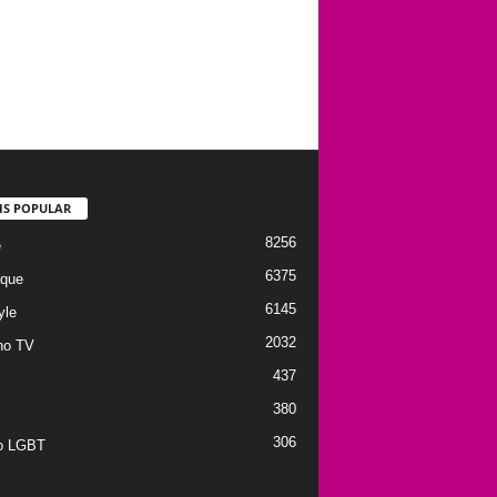
IS POPULAR
8256
e
6375
que
6145
yle
2032
no TV
437
380
306
to LGBT