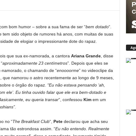
– com bom humor – sobre a sua fama de ser “
bem dotado
“.
 tem sido objeto de rumores há anos, com muitas de suas
idade de elogiar o impressionante dote do rapaz.
Ago
pois que sua ex-namorada, a cantora
Ariana Grande
, disse
 “
aproximadamente 23 centímetros
”. Depois que eles se
ex-namorado, o chamando de “
enoooorme
” no videoclipe da
n
, que namorou o astro recentemente ao longo de 9 meses,
sobre o órgão do rapaz.
“Eu não estava pensando ‘ah,
 ele’. Eu tinha ouvido falar que ele era bem-dotado e
Basicamente, eu queria transar
“, confessou
Kim
em um
shians”.
po no “
The Breakfast Club
“,
Pete
declarou que acha seu
fama tão estrondosa assim. “
Eu não entendo. Realmente