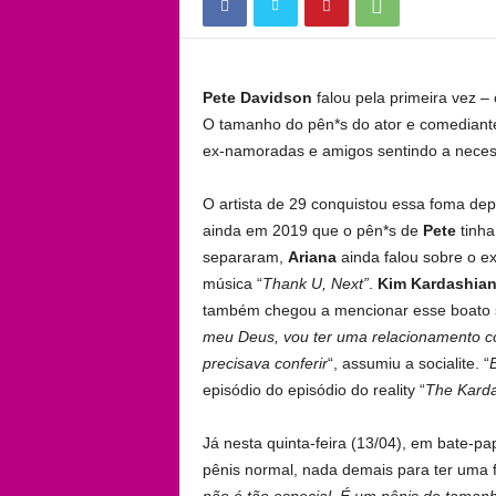
Pete Davidson
falou pela primeira vez 
O tamanho do pên*s do ator e comediante
ex-namoradas e amigos sentindo a necess
O artista de 29 conquistou essa foma de
ainda em 2019 que o pên*s de
Pete
tinha
separaram,
Ariana
ainda falou sobre o 
música “
Thank U, Next”
.
Kim Kardashia
também chegou a mencionar esse boato 
meu Deus, vou ter uma relacionamento com
precisava conferir
“, assumiu a socialite. “
episódio do episódio do reality “
The Karda
Já nesta quinta-feira (13/04), em bate-pa
pênis normal, nada demais para ter uma 