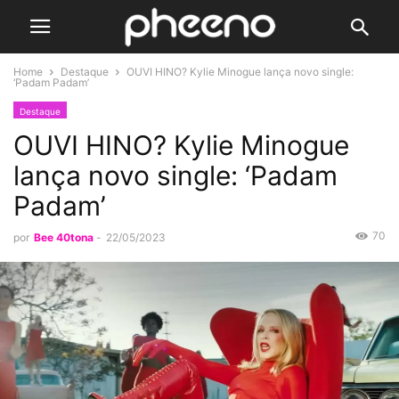
Home
Destaque
OUVI HINO? Kylie Minogue lança novo single:
‘Padam Padam’
Destaque
OUVI HINO? Kylie Minogue
lança novo single: ‘Padam
Padam’
70
por
Bee 40tona
-
22/05/2023