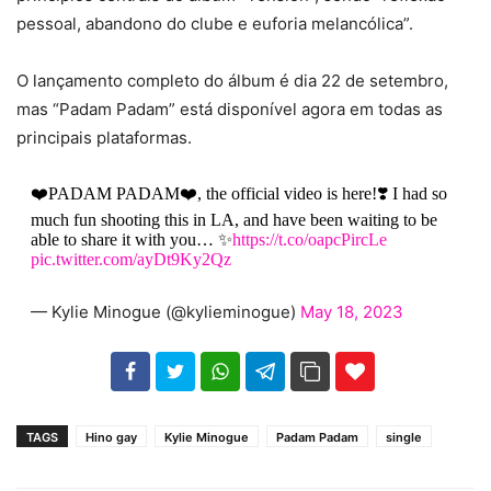
pessoal, abandono do clube e euforia melancólica”.
O lançamento completo do álbum é dia 22 de setembro,
mas “Padam Padam” está disponível agora em todas as
principais plataformas.
❤️PADAM PADAM❤️, the official video is here!❣️ I had so
much fun shooting this in LA, and have been waiting to be
able to share it with you… ✨
https://t.co/oapcPircLe
pic.twitter.com/ayDt9Ky2Qz
— Kylie Minogue (@kylieminogue)
May 18, 2023
102
35
69
TAGS
Hino gay
Kylie Minogue
Padam Padam
single