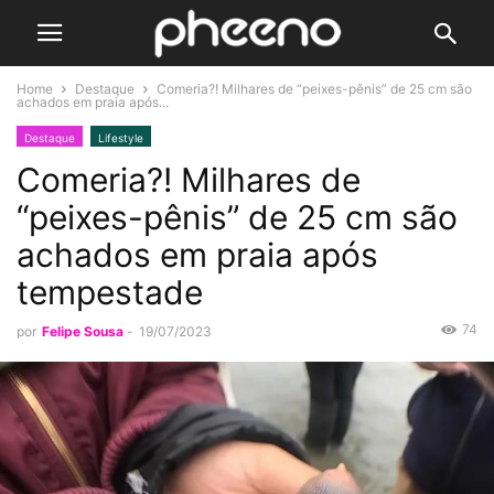
Home
Destaque
Comeria?! Milhares de “peixes-pênis” de 25 cm são
achados em praia após...
Destaque
Lifestyle
Comeria?! Milhares de
“peixes-pênis” de 25 cm são
achados em praia após
tempestade
74
por
Felipe Sousa
-
19/07/2023