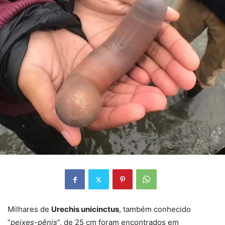
Milhares de
Urechis unicinctus
, também conhecido
“
peixes-pênis
”, de 25 cm foram encontrados em