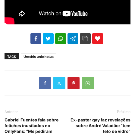
102
35
69
TAGS
Urechis unicinctus
Anterior
Próximo
Gabriel Fuentes fala sobre
Ex-pastor gay faz revelações
fetiches inusitados no
sobre André Valadão: “tem
OnlyFans: “Me pediram
teto de vidro”