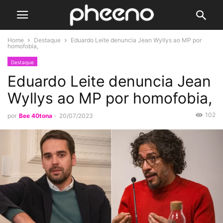
Home
Destaque
Eduardo Leite denuncia Jean Wyllys ao MP por
homofobia,
Destaque
Eduardo Leite denuncia Jean
Wyllys ao MP por homofobia,
102
por
Bee 40tona
-
20/07/2023