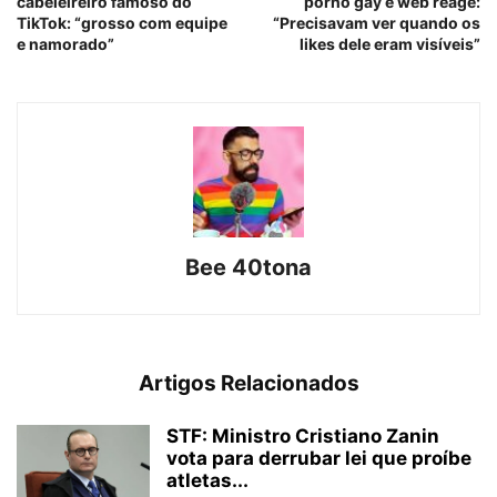
cabeleireiro famoso do
pornô gay e web reage:
TikTok: “grosso com equipe
“Precisavam ver quando os
e namorado”
likes dele eram visíveis”
Bee 40tona
Artigos Relacionados
STF: Ministro Cristiano Zanin
vota para derrubar lei que proíbe
atletas...