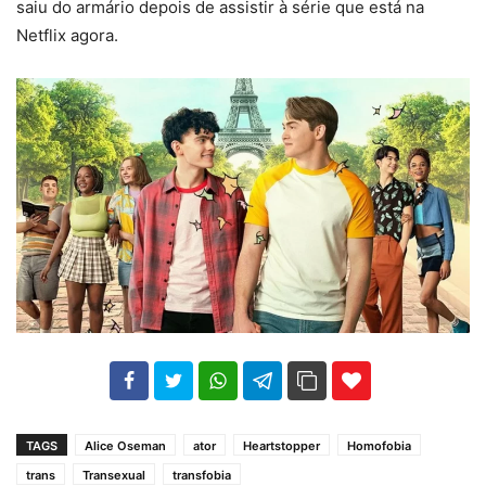
saiu do armário depois de assistir à série que está na
Netflix agora.
102
35
69
TAGS
Alice Oseman
ator
Heartstopper
Homofobia
trans
Transexual
transfobia