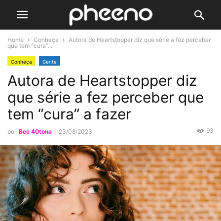
Home
Conheça
Autora de Heartstopper diz que série a fez perceber
que tem “cura”...
Conheça
Gente
Autora de Heartstopper diz
que série a fez perceber que
tem “cura” a fazer
93
por
Bee 40tona
-
23/08/2023