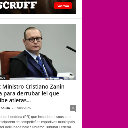
STF: Ministro
Cristiano Zanin vota
para derrubar lei que
proíbe atletas
transgênero em
competições de
Londrina
aque
: Ministro Cristiano Zanin
a para derrubar lei que
be atletas...
e Sousa
-
07/08/2026
0
ei de Londrina (PR) que impede pessoas trans
rticiparem de competições esportivas municipais
ser derrubada pelo Supremo Tribunal Federal