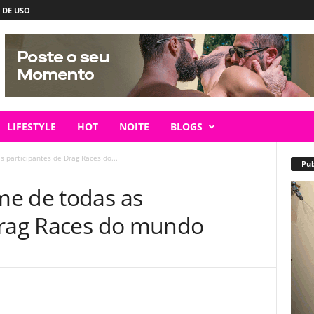
 DE USO
LIFESTYLE
HOT
NOITE
BLOGS
 participantes de Drag Races do...
Pub
me de todas as
Drag Races do mundo