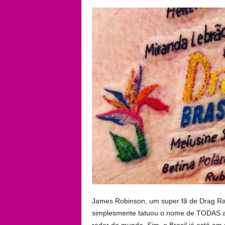
James Robinson, um super fã de Drag Rac
simplesmente tatuou o nome de TODAS as
redor do mundo. Sim, o Brasil já está em 