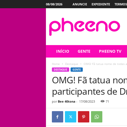
08/08/2026
ANUNCIE
EXPEDIENTE
TERMOS
P
h
e
e
n
o
INÍCIO
GENTE
PHEENO TV
Home
Destaque
OMG! Fã tatua nome de todas as
DESTAQUE
GENTE
OMG! Fã tatua no
participantes de 
por
Bee 40tona
-
17/08/2023
71