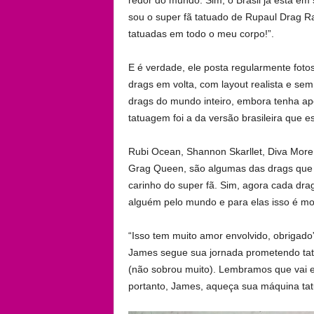
sou o super fã tatuado de Rupaul Drag Ra
tatuadas em todo o meu corpo!”.
E é verdade, ele posta regularmente fot
drags em volta, com layout realista e se
drags do mundo inteiro, embora tenha ape
tatuagem foi a da versão brasileira que es
Rubi Ocean, Shannon Skarllet, Diva More, 
Grag Queen, são algumas das drags que 
carinho do super fã. Sim, agora cada dr
alguém pelo mundo e para elas isso é mot
“Isso tem muito amor envolvido, obrigad
James segue sua jornada prometendo tat
(não sobrou muito). Lembramos que vai es
portanto, James, aqueça sua máquina ta