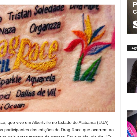
Ago
e, que vive em Albertville no Estado do Alabama (EUA)
 participantes das edições do Drag Race que ocorrem ao
sua pele antes mesmo de estrear. Em sua bio, ele diz: “Eu