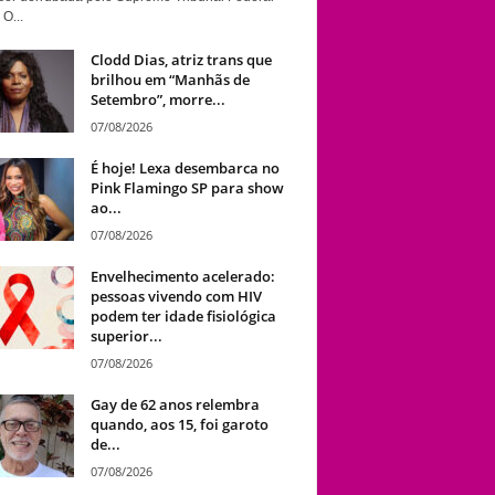
 O...
Clodd Dias, atriz trans que
brilhou em “Manhãs de
Setembro”, morre...
07/08/2026
É hoje! Lexa desembarca no
Pink Flamingo SP para show
ao...
07/08/2026
Envelhecimento acelerado:
pessoas vivendo com HIV
podem ter idade fisiológica
superior...
07/08/2026
Gay de 62 anos relembra
quando, aos 15, foi garoto
de...
07/08/2026