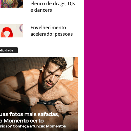
elenco de drags, DJs
e dancers
Envelhecimento
acelerado: pessoas
vivendo com HIV
podem ter idade
licidade
fisiológica superior à
real, aponta relatório
internacional
Gay de 62 anos
relembra quando,
aos 15, foi garoto de
programa por
quatro meses sem
saber: “Idiotice da
minha parte”