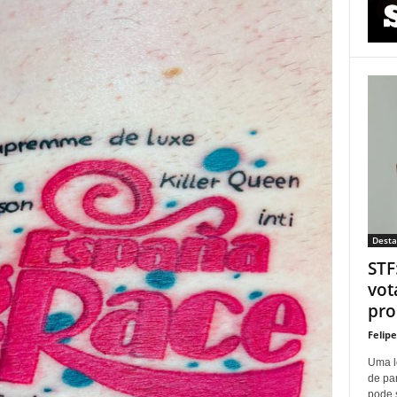
Dest
STF
vot
proí
Felip
Uma l
de pa
pode 