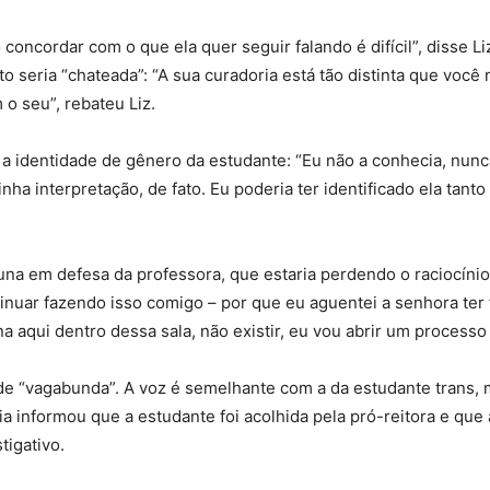
 concordar com o que ela quer seguir falando é difícil”, disse L
rto seria “chateada”: “A sua curadoria está tão distinta que 
o seu”, rebateu Liz.
 identidade de gênero da estudante: “Eu não a conhecia, nunca a
inha interpretação, de fato. Eu poderia ter identificado ela t
a em defesa da professora, que estaria perdendo o raciocínio 
inuar fazendo isso comigo – por que eu aguentei a senhora ter f
a aqui dentro dessa sala, não existir, eu vou abrir um processo
 “vagabunda”. A voz é semelhante com a da estudante trans, ma
ia informou que a estudante foi acolhida pela pró-reitora e que
tigativo.