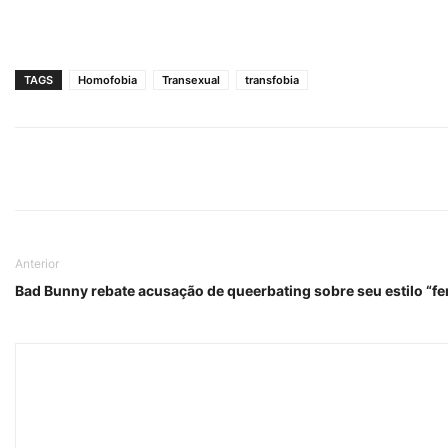
TAGS
Homofobia
Transexual
transfobia
Anterior
Bad Bunny rebate acusação de queerbating sobre seu estilo “f