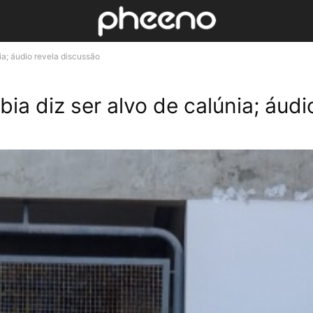
ia; áudio revela discussão
ia diz ser alvo de calúnia; áudi