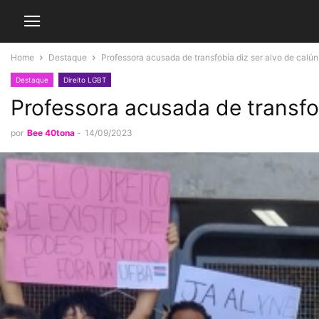
Home
Destaque
Professora acusada de transfobia diz ser alvo de calún
Destaque
Direito LGBT
Professora acusada de transfob
por
Bee 40tona
-
14/09/2023