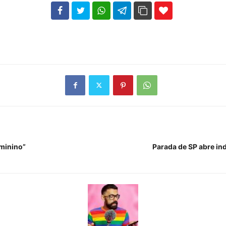
102
35
69
eminino”
Parada de SP abre in