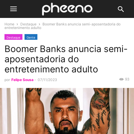
Home
Destaque
Boomer Banks anuncia semi-aposentadoria do
entretenimento adulto
Destaque
Gente
Boomer Banks anuncia semi-
aposentadoria do
entretenimento adulto
93
por
Felipe Sousa
-
07/11/2023