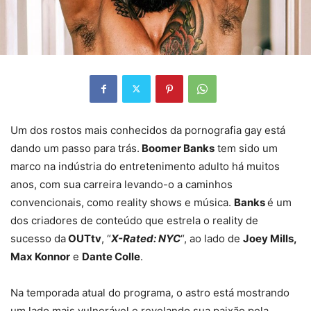
Um dos rostos mais conhecidos da pornografia gay está
dando um passo para trás.
Boomer Banks
tem sido um
marco na indústria do entretenimento adulto há muitos
anos, com sua carreira levando-o a caminhos
convencionais, como reality shows e música.
Banks
é um
dos criadores de conteúdo que estrela o reality de
sucesso da
OUTtv
, “
X-Rated: NYC
“, ao lado de
Joey Mills,
Max Konnor
e
Dante Colle
.
Na temporada atual do programa, o astro está mostrando
um lado mais vulnerável e revelando sua paixão pela