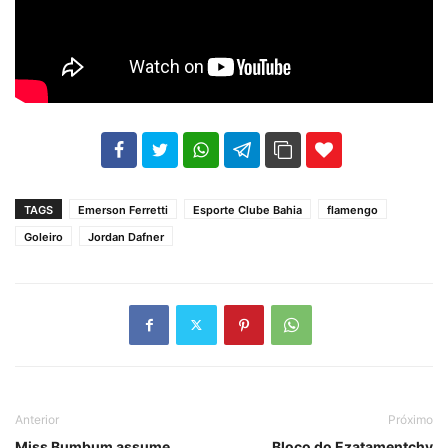
102
35
69
TAGS
Emerson Ferretti
Esporte Clube Bahia
flamengo
Goleiro
Jordan Dafner
Anterior
Próximo
Miss Bumbum assume
Bloco do Ezatamentchy