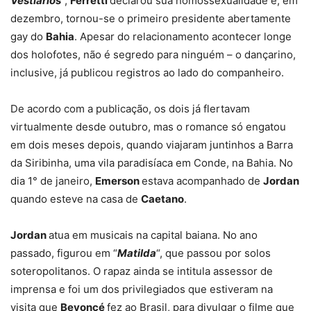
Vestiários
“,
Ferretti
declarou sua homossexualidade e, em
dezembro, tornou-se o primeiro presidente abertamente
gay do
Bahia
. Apesar do relacionamento acontecer longe
dos holofotes, não é segredo para ninguém – o dançarino,
inclusive, já publicou registros ao lado do companheiro.
De acordo com a publicação, os dois já flertavam
virtualmente desde outubro, mas o romance só engatou
em dois meses depois, quando viajaram juntinhos a Barra
da Siribinha, uma vila paradisíaca em Conde, na Bahia. No
dia 1° de janeiro,
Emerson
estava acompanhado de
Jordan
quando esteve na casa de
Caetano
.
Jordan
atua em musicais na capital baiana. No ano
passado, figurou em “
Matilda
“, que passou por solos
soteropolitanos. O rapaz ainda se intitula assessor de
imprensa e foi um dos privilegiados que estiveram na
visita que
Beyoncé
fez ao Brasil, para divulgar o filme que