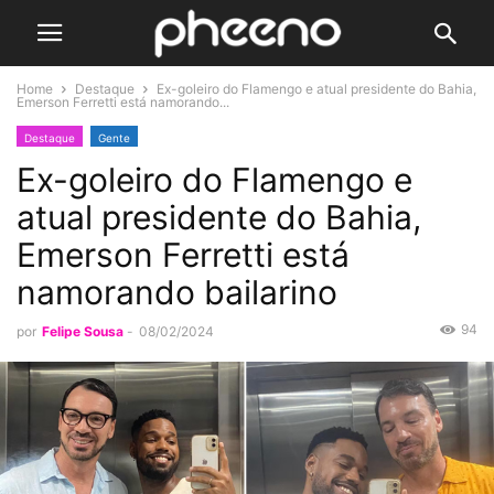
Home
Destaque
Ex-goleiro do Flamengo e atual presidente do Bahia,
Emerson Ferretti está namorando...
Destaque
Gente
Ex-goleiro do Flamengo e
atual presidente do Bahia,
Emerson Ferretti está
namorando bailarino
94
por
Felipe Sousa
-
08/02/2024