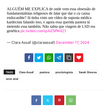
ALGUÉM ME EXPLICA de onde vem essa obsessão de
fundamentalistas religiosos de falar que dar o cu causa
endocardite? Já tinha visto um vídeo de suposta médica
kardecista falando isso, e agora essa querida pastora tá
metendo essa também. Não sabia que viagem de LSD era
genética
pic.twitter.com/qsJaZMWd23
— Clara Assaf (@claraassaf)
December 17, 2024
102
35
69
TAGS
Clara Assaf
pastora
proctologista
Sarah Sheeva
sexo anal