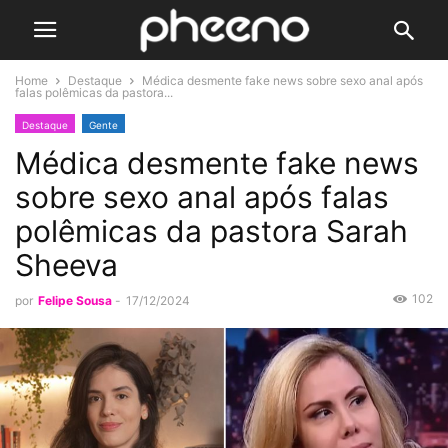
Home
Destaque
Médica desmente fake news sobre sexo anal após
falas polêmicas da pastora...
Destaque
Gente
Médica desmente fake news
sobre sexo anal após falas
polêmicas da pastora Sarah
Sheeva
102
por
Felipe Sousa
-
17/12/2024