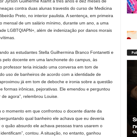
sor Jyrson Guilherme Klamt a três anos e dez meses de
meaças contra duas alunas travestis do curso de Medicina
eirão Preto, no interior paulista. A sentença, em primeira
o mensal de um salário mínimo, durante um ano, a uma
idade LGBTQIAPN+, além de indenização por danos morais
vítimas.
do as estudantes Stella Guilhermina Branco Fontanetti e
Pub
as pelo docente em uma lanchonete do campus, às
o professor teria iniciado uma conversa em tom de
do uso de banheiros de acordo com a identidade de
 aproximou já em tom de deboche e ironia sobre a questão
de formas irônicas, pejorativas. Ele emendou e perguntou
ir de agora”, relembrou Louise.
 o momento em que confrontou o docente diante da
erguntando qual banheiro ele achava que eu deveria
lar o quão absurdo ele achava pessoas trans usarem o
dentificam”, contou. A situação, no entanto, ganhou