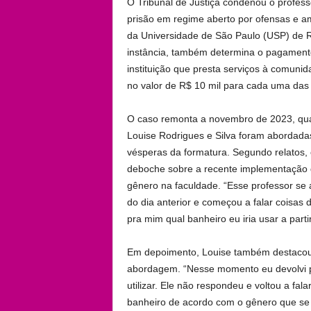
O Tribunal de Justiça condenou o profes
prisão em regime aberto por ofensas e a
da Universidade de São Paulo (USP) de Rib
instância, também determina o pagament
instituição que presta serviços à comun
no valor de R$ 10 mil para cada uma das 
O caso remonta a novembro de 2023, quan
Louise Rodrigues e Silva foram abordad
vésperas da formatura. Segundo relatos, 
deboche sobre a recente implementação 
gênero na faculdade. “Esse professor se
do dia anterior e começou a falar coisas 
pra mim qual banheiro eu iria usar a part
Em depoimento, Louise também destacou
abordagem. “Nesse momento eu devolvi p
utilizar. Ele não respondeu e voltou a fa
banheiro de acordo com o gênero que se i