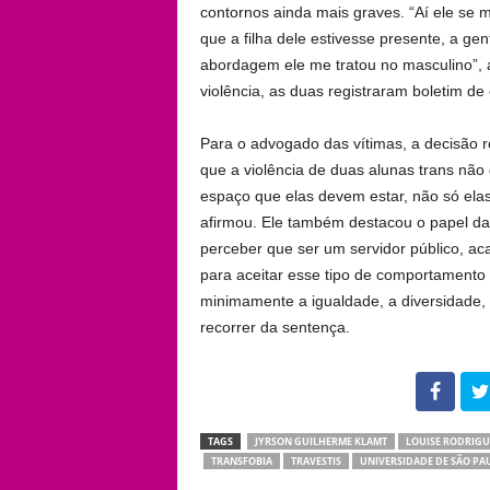
contornos ainda mais graves. “Aí ele se 
que a filha dele estivesse presente, a ge
abordagem ele me tratou no masculino”, a
violência, as duas registraram boletim de 
Para o advogado das vítimas, a decisão re
que a violência de duas alunas trans não 
espaço que elas devem estar, não só ela
afirmou. Ele também destacou o papel das 
perceber que ser um servidor público, ac
para aceitar esse tipo de comportamento 
minimamente a igualdade, a diversidade, 
recorrer da sentença.
102
TAGS
JYRSON GUILHERME KLAMT
LOUISE RODRIGUE
TRANSFOBIA
TRAVESTIS
UNIVERSIDADE DE SÃO PA