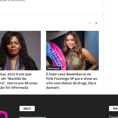
tórias e conexões.
e
Destaque
ias, atriz trans que
É hoje! Lexa desembarca no
u em “Manhãs de
Pink Flamingo SP para show ao
ro”, morre aos 49 anos;
vivo com elenco de drags, DJs e
não foi informada
dancers
MAIS
MA
Gent