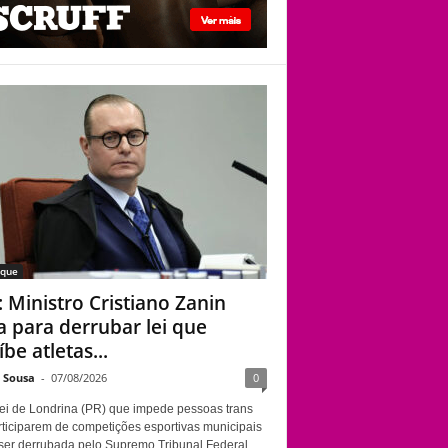
STF: Ministro
Cristiano Zanin vota
para derrubar lei que
proíbe atletas
transgênero em
competições de
Londrina
aque
: Ministro Cristiano Zanin
a para derrubar lei que
be atletas...
e Sousa
-
07/08/2026
0
ei de Londrina (PR) que impede pessoas trans
rticiparem de competições esportivas municipais
ser derrubada pelo Supremo Tribunal Federal