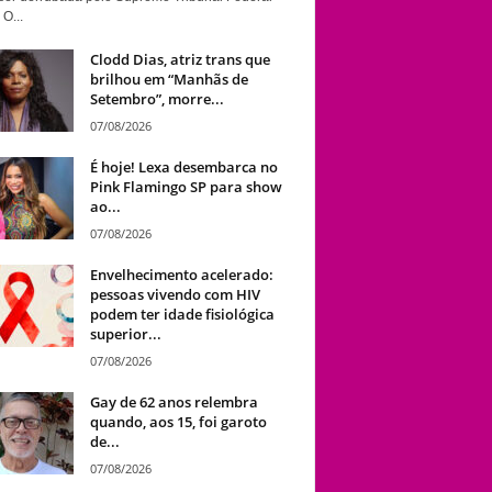
 O...
Clodd Dias, atriz trans que
brilhou em “Manhãs de
Setembro”, morre...
07/08/2026
É hoje! Lexa desembarca no
Pink Flamingo SP para show
ao...
07/08/2026
Envelhecimento acelerado:
pessoas vivendo com HIV
podem ter idade fisiológica
superior...
07/08/2026
Gay de 62 anos relembra
quando, aos 15, foi garoto
de...
07/08/2026