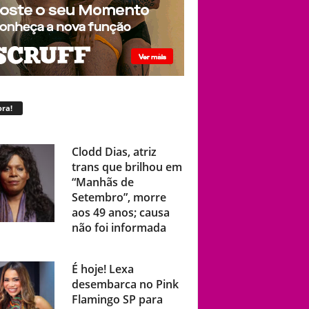
ra!
Clodd Dias, atriz
trans que brilhou em
“Manhãs de
Setembro”, morre
aos 49 anos; causa
não foi informada
É hoje! Lexa
desembarca no Pink
Flamingo SP para
show ao vivo com