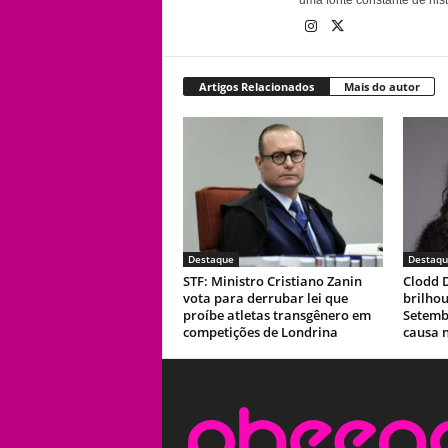
uma fonte constante de his
Artigos Relacionados
Mais do autor
Destaque
Destaqu
STF: Ministro Cristiano Zanin
Clodd D
vota para derrubar lei que
brilho
proíbe atletas transgênero em
Setemb
competições de Londrina
causa 