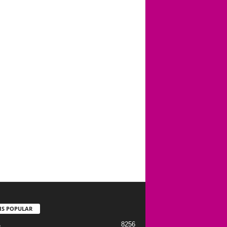
IS POPULAR
8256
e