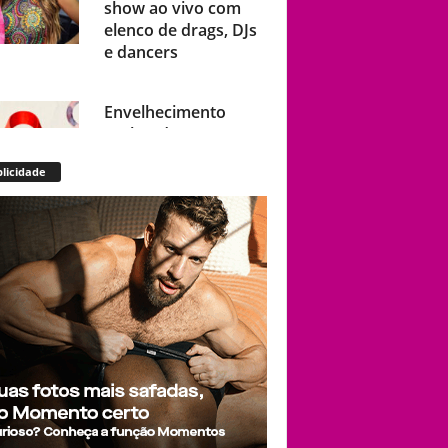
elenco de drags, DJs
e dancers
Envelhecimento
acelerado: pessoas
vivendo com HIV
podem ter idade
licidade
fisiológica superior à
real, aponta relatório
internacional
Gay de 62 anos
relembra quando,
aos 15, foi garoto de
programa por
quatro meses sem
saber: “Idiotice da
minha parte”