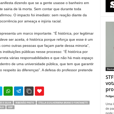
manifesta dizendo que se a gente usasse o banheiro em
nte sairia de lá morta. Sem contar que durante toda
firmou. O impacto foi imediato: sem reação diante da
ocorrência por ameaça e injúria racial.
presenta um marco importante. “É histórica, por legitimar
deve ser aceita, é histórica porque reforça que esse é um
s como outras pessoas que façam parte dessa minoria”,
instituições públicas nesse processo: “É histórica por
arreta várias responsabilidades e que não há mais espaço
dentro de uma universidade pública, que tem que garantir
Dest
o respeito às diferenças”. A defesa do professor pretende
STF
vot
proí
35
69
Felip
S E SILVA
RIBEIRÃO PRETO
STELLA GUILHERMINA BRANCO FONTANETTI
Uma l
ULO
USP
de pa
pode 