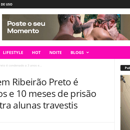
 DE USO
LIFESTYLE
HOT
NOITE
BLOGS
reto é condenado a 3 anos e...
Pub
em Ribeirão Preto é
s e 10 meses de prisão
tra alunas travestis