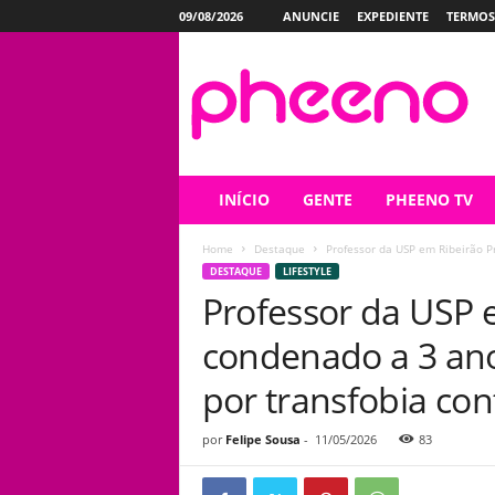
09/08/2026
ANUNCIE
EXPEDIENTE
TERMOS
P
h
e
e
n
o
INÍCIO
GENTE
PHEENO TV
Home
Destaque
Professor da USP em Ribeirão P
DESTAQUE
LIFESTYLE
Professor da USP 
condenado a 3 ano
por transfobia con
por
Felipe Sousa
-
11/05/2026
83