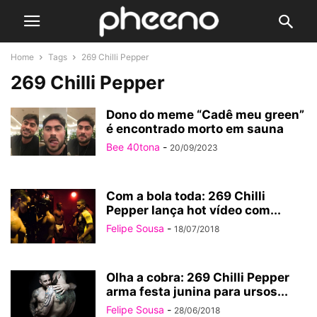
Home
Tags
269 Chilli Pepper
269 Chilli Pepper
Dono do meme “Cadê meu green”
é encontrado morto em sauna
Bee 40tona
-
20/09/2023
Com a bola toda: 269 Chilli
Pepper lança hot vídeo com...
Felipe Sousa
-
18/07/2018
Olha a cobra: 269 Chilli Pepper
arma festa junina para ursos...
Felipe Sousa
-
28/06/2018