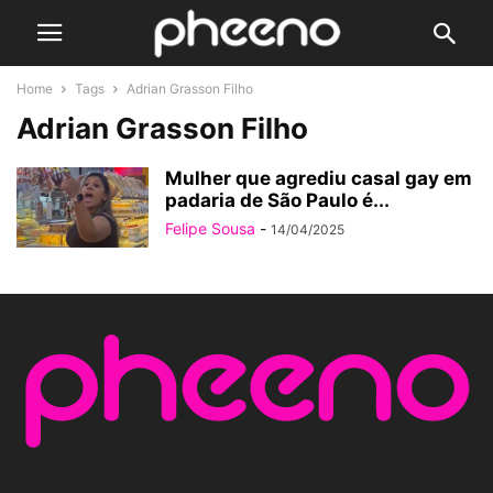
Home
Tags
Adrian Grasson Filho
Adrian Grasson Filho
Mulher que agrediu casal gay em
padaria de São Paulo é...
Felipe Sousa
-
14/04/2025