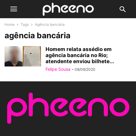
Home
Tags
Agência bancária
agência bancária
Homem relata assédio em
agência bancária no Rio;
atendente enviou bilhete...
Felipe Sousa
-
08/09/2020