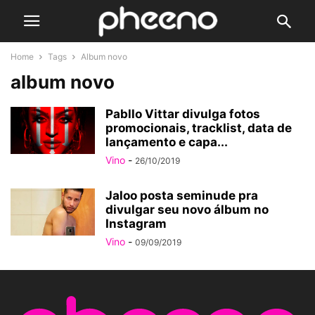
Home
Tags
Album novo
album novo
Pabllo Vittar divulga fotos
promocionais, tracklist, data de
lançamento e capa...
Vino
-
26/10/2019
Jaloo posta seminude pra
divulgar seu novo álbum no
Instagram
Vino
-
09/09/2019