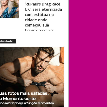
UK’, será eternizada
com estátua na
cidade onde
começou sua
trajetória drag
Após título da Copa,
blicidade
estrelas do futebol
espanhol viram
assunto na web por
fotos “românticas”
em iate
Presença de
Shangela faz
estrelas de RuPaul’s
Drag Race
abandonarem festa
de aniversário de