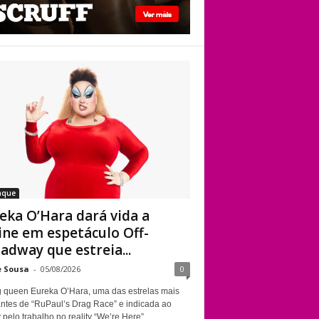
Kennedy Davenport
Eureka O’Hara dará
vida a Divine em
espetáculo Off-
Broadway que
estreia em Nova
York sobre a
trajetória da
lendária drag queen
aque
eka O’Hara dará vida a
ine em espetáculo Off-
adway que estreia...
e Sousa
-
05/08/2026
0
g queen Eureka O’Hara, uma das estrelas mais
ntes de “RuPaul’s Drag Race” e indicada ao
elo trabalho no reality “We’re Here”,...