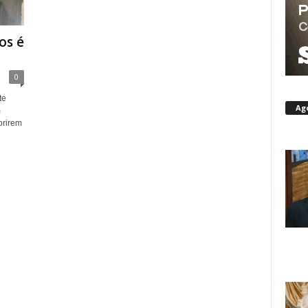
os é
0
te
Ag
m
brirem