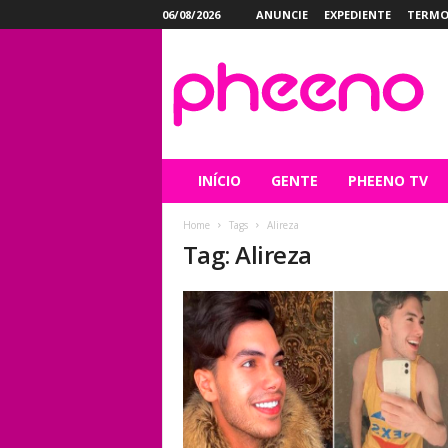
06/08/2026
ANUNCIE
EXPEDIENTE
TERMO
P
h
e
e
n
o
INÍCIO
GENTE
PHEENO TV
Home
Tags
Alireza
Tag: Alireza