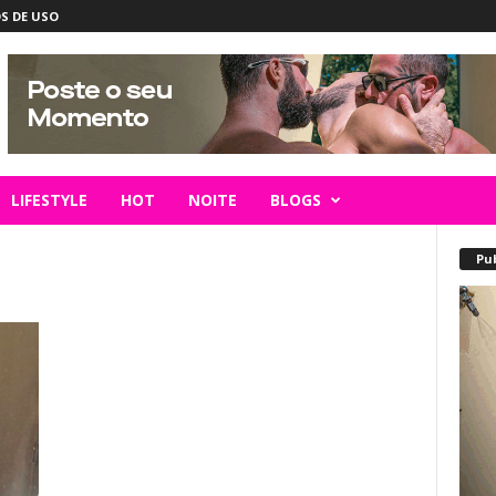
S DE USO
LIFESTYLE
HOT
NOITE
BLOGS
Pu