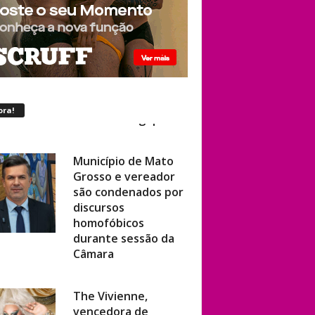
ora!
Município de Mato
Grosso e vereador
são condenados por
discursos
homofóbicos
durante sessão da
Câmara
The Vivienne,
vencedora de
‘RuPaul’s Drag Race