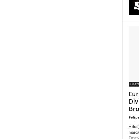
Dest
Eur
Div
Bro
Felip
A dra
marca
Emmy p