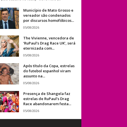
Município de Mato Grosso e
vereador são condenados
por discursos homofóbicos...
05/08/2026
The Vivienne, vencedora de
‘RuPaul’s Drag Race UK’, será
eternizada com...
05/08/2026
Após título da Copa, estrelas
do futebol espanhol viram
assunto na...
05/08/2026
Presença de Shangela faz
estrelas de RuPaul’s Drag
Race abandonarem festa...
05/08/2026