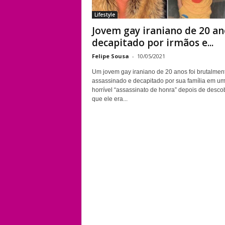
Lifestyle
Jovem gay iraniano de 20 an
decapitado por irmãos e...
Felipe Sousa
-
10/05/2021
Um jovem gay iraniano de 20 anos foi brutalmen
assassinado e decapitado por sua família em u
horrível “assassinato de honra” depois de desco
que ele era...