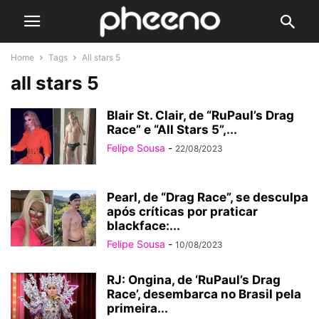
Home
Tags
All stars 5
all stars 5
Blair St. Clair, de “RuPaul’s Drag
Race” e “All Stars 5”,...
Felipe Sousa
-
22/08/2023
Pearl, de “Drag Race”, se desculpa
após críticas por praticar
blackface:...
Felipe Sousa
-
10/08/2023
RJ: Ongina, de ‘RuPaul’s Drag
Race’, desembarca no Brasil pela
primeira...