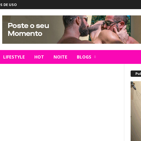
S DE USO
LIFESTYLE
HOT
NOITE
BLOGS
Pu