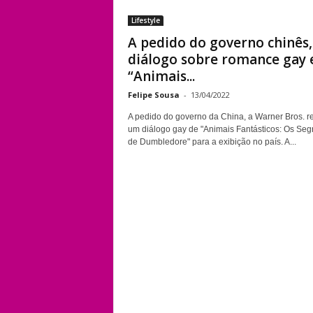
Lifestyle
A pedido do governo chinês,
diálogo sobre romance gay
“Animais...
Felipe Sousa
-
13/04/2022
A pedido do governo da China, a Warner Bros. re
um diálogo gay de "Animais Fantásticos: Os Seg
de Dumbledore" para a exibição no país. A...