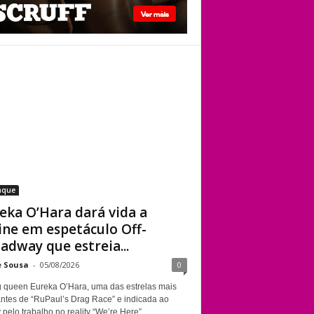
Kennedy Davenport
Eureka O’Hara dará
vida a Divine em
espetáculo Off-
Broadway que
estreia em Nova
York sobre a
trajetória da
lendária drag queen
aque
eka O’Hara dará vida a
ine em espetáculo Off-
adway que estreia...
e Sousa
-
05/08/2026
0
g queen Eureka O’Hara, uma das estrelas mais
ntes de “RuPaul’s Drag Race” e indicada ao
elo trabalho no reality “We’re Here”,...