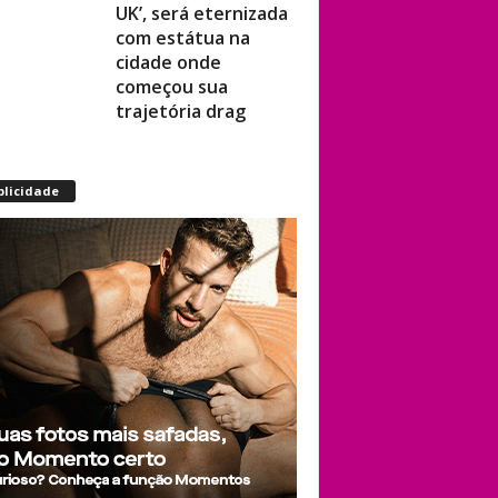
UK’, será eternizada
com estátua na
cidade onde
começou sua
trajetória drag
Após título da Copa,
blicidade
estrelas do futebol
espanhol viram
assunto na web por
fotos “românticas”
em iate
Presença de
Shangela faz
estrelas de RuPaul’s
Drag Race
abandonarem festa
de aniversário de