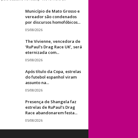
Município de Mato Grosso e
vereador são condenados
por discursos homofóbicos...
05/08/2026
The Vivienne, vencedora de
‘RuPaul’s Drag Race UK’, será
eternizada com...
05/08/2026
Após título da Copa, estrelas
do futebol espanhol viram
assunto na...
05/08/2026
Presença de Shangela faz
estrelas de RuPaul’s Drag
Race abandonarem festa...
05/08/2026