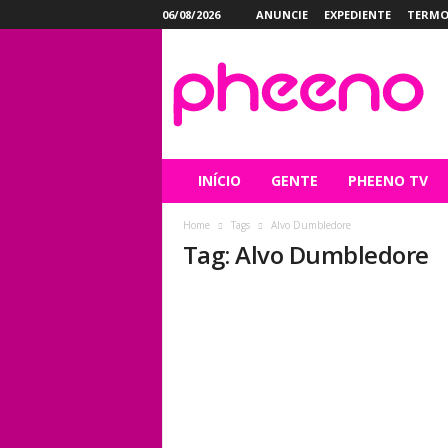
06/08/2026
ANUNCIE
EXPEDIENTE
TERMO
P
h
e
e
n
o
INÍCIO
GENTE
PHEENO TV
Home
Tags
Alvo Dumbledore
Tag: Alvo Dumbledore