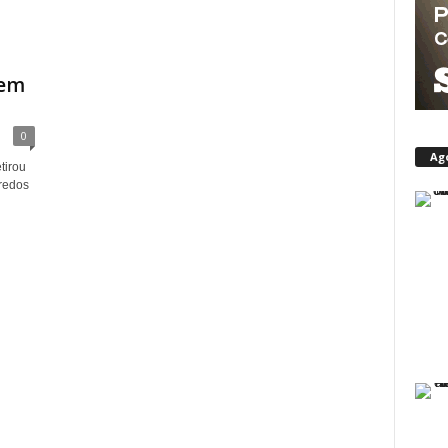
 em
0
Ag
tirou
redos