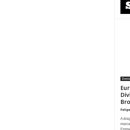
Dest
Eur
Div
Bro
Felip
A dra
marca
Emmy p