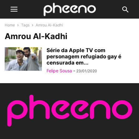
Home
Tags
Amrou Al-Kadhi
Amrou Al-Kadhi
Série da Apple TV com
personagem refugiado gay é
censurada em...
Felipe Sousa
-
23/01/2020