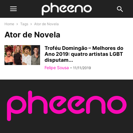
Home
Tags
Ator de Novela
Ator de Novela
Troféu Domingão – Melhores do
Ano 2019: quatro artistas LGBT
disputam...
Felipe Sousa
-
11/11/2019