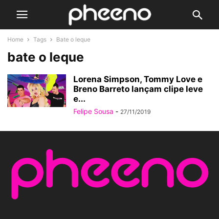
Home
Tags
Bate o leque
bate o leque
Lorena Simpson, Tommy Love e
Breno Barreto lançam clipe leve
e...
Felipe Sousa
-
27/11/2019