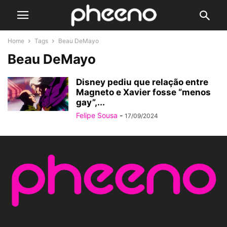
Home
Tags
Beau DeMayo
Beau DeMayo
Disney pediu que relação entre
Magneto e Xavier fosse “menos
gay”,...
Felipe Sousa
-
17/09/2024