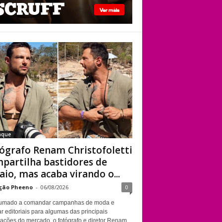
viado”
Fotógrafo Renam
Christofoletti
compartilha
bastidores de
ensaio, mas acaba
virando o centro das
atenções
aque
ógrafo Renam Christofoletti
partilha bastidores de
aio, mas acaba virando o...
ção Pheeno
-
06/08/2026
0
umado a comandar campanhas de moda e
r editoriais para algumas das principais
cações do mercado, o fotógrafo e diretor Renam