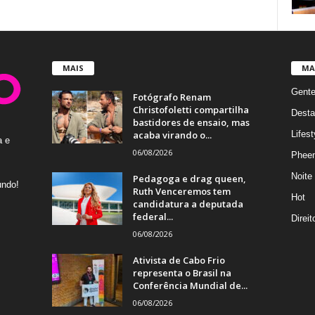
MAIS
MA
Gent
Fotógrafo Renam
Christofoletti compartilha
Desta
bastidores de ensaio, mas
acaba virando o...
Lifest
a e
06/08/2026
Phee
Noite
Pedagoga e drag queen,
undo!
Ruth Venceremos tem
Hot
candidatura a deputada
federal...
Direi
06/08/2026
Ativista de Cabo Frio
representa o Brasil na
Conferência Mundial de...
06/08/2026