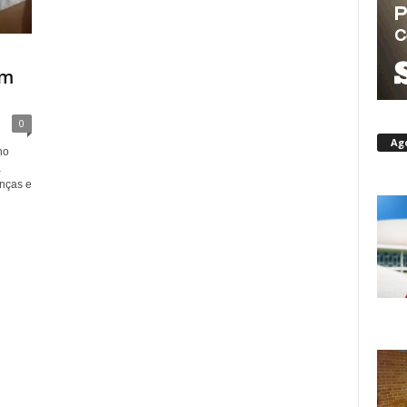
om
0
Ag
no
a
anças e