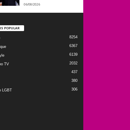
06/08/2026
IS POPULAR
8254
e
6367
que
6139
yle
2032
no TV
437
380
306
to LGBT