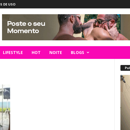
S DE USO
LIFESTYLE
HOT
NOITE
BLOGS
Pu