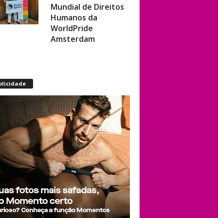
Humanos da
WorldPride
Amsterdam
Miss americana é
destronada após
organização
blicidade
condenar episódios
de racismo,
homofobia e
transfobia: “Não
toleramos”
Ratinho constrange
cantor sertanejo
com comentário
homofóbico ao vivo
no SBT: “Você está
com uma cara de