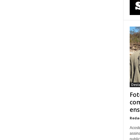
Dest
Fot
com
ens
Reda
Acost
assina
publi