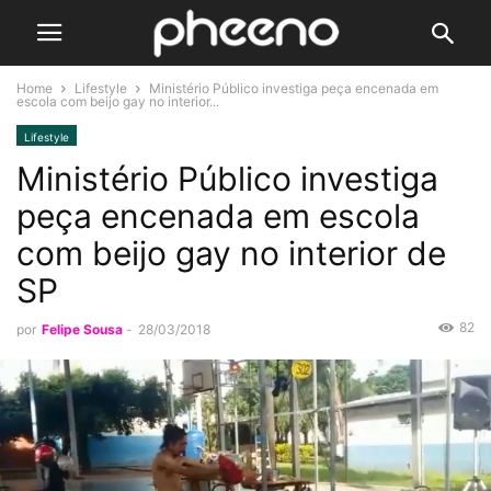
Home
Lifestyle
Ministério Público investiga peça encenada em
escola com beijo gay no interior...
Lifestyle
Ministério Público investiga
peça encenada em escola
com beijo gay no interior de
SP
82
por
Felipe Sousa
-
28/03/2018