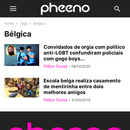
Home
Tags
Bélgica
Bélgica
Convidados de orgia com político
anti-LGBT confundiram policiais
com gogo boys...
Felipe Sousa
-
08/12/2020
Escola belga realiza casamento
de mentirinha entre dois
melhores amigos
Felipe Sousa
-
31/05/2016