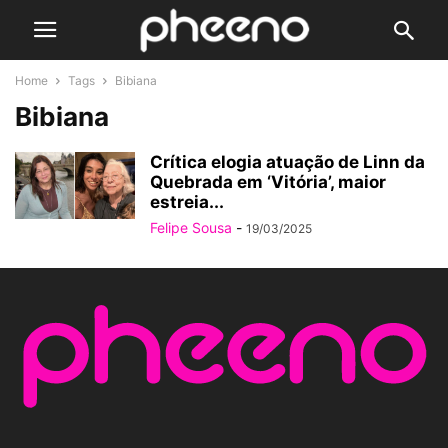
Home
Tags
Bibiana
Bibiana
Crítica elogia atuação de Linn da
Quebrada em ‘Vitória’, maior
estreia...
Felipe Sousa
-
19/03/2025