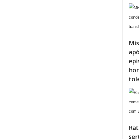
Mis
apó
epi
hom
tol
Rat
ser