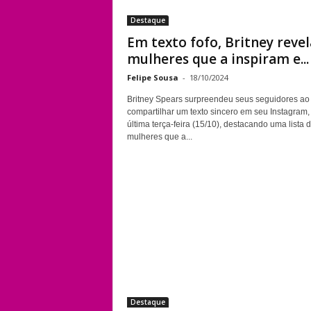
Destaque
Em texto fofo, Britney revel
mulheres que a inspiram e...
Felipe Sousa
-
18/10/2024
Britney Spears surpreendeu seus seguidores ao
compartilhar um texto sincero em seu Instagram,
última terça-feira (15/10), destacando uma lista 
mulheres que a...
Destaque