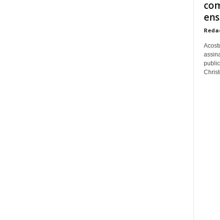
com
ens
Reda
Acost
assina
publi
Christo