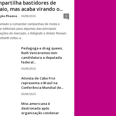
partilha bastidores de
aio, mas acaba virando o...
ção Pheeno
-
06/08/2026
0
umado a comandar campanhas de moda e
r editoriais para algumas das principais
cações do mercado, o fotógrafo e diretor Renam
foletti voltou a...
Pedagoga e drag queen,
Ruth Venceremos tem
candidatura a deputada
federal...
06/08/2026
Ativista de Cabo Frio
representa o Brasil na
Conferência Mundial de...
06/08/2026
Miss americana é
destronada após
organização condenar