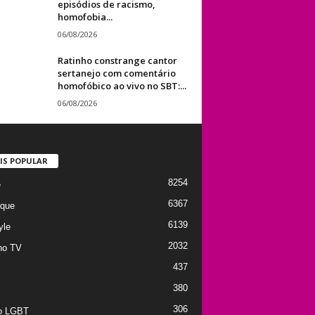
episódios de racismo,
homofobia...
06/08/2026
Ratinho constrange cantor
sertanejo com comentário
homofóbico ao vivo no SBT:...
06/08/2026
IS POPULAR
8254
e
6367
que
6139
yle
2032
no TV
437
380
306
to LGBT