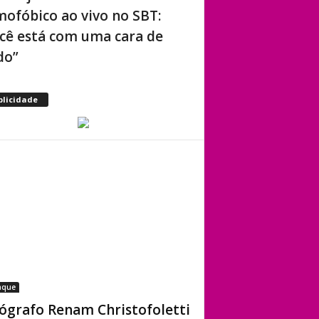
ofóbico ao vivo no SBT:
cê está com uma cara de
do”
blicidade
aque
ógrafo Renam Christofoletti