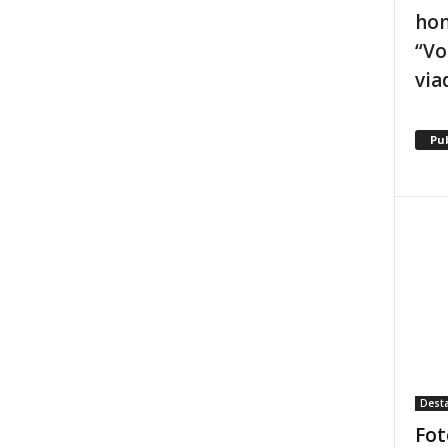
hom
“Vo
via
Pu
Dest
Fot