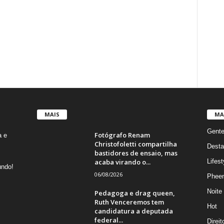
MAIS
MA
Gent
Fotógrafo Renam
a e
Christofoletti compartilha
Desta
bastidores de ensaio, mas
acaba virando o...
Lifest
undo!
06/08/2026
Phee
Noite
Pedagoga e drag queen,
Ruth Venceremos tem
Hot
candidatura a deputada
federal...
Direi