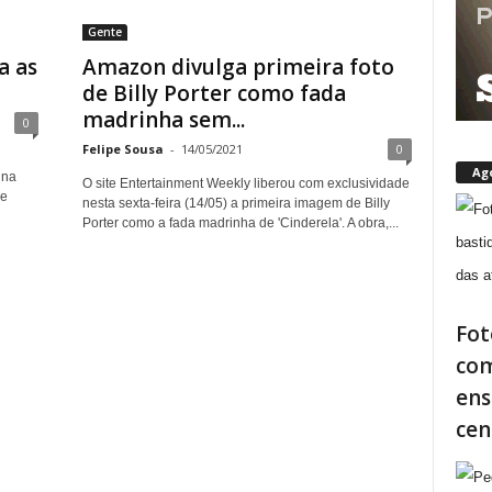
Gente
a as
Amazon divulga primeira foto
de Billy Porter como fada
madrinha sem...
0
Felipe Sousa
-
14/05/2021
0
Ag
 na
O site Entertainment Weekly liberou com exclusividade
de
nesta sexta-feira (14/05) a primeira imagem de Billy
Porter como a fada madrinha de 'Cinderela'. A obra,...
Fot
com
ens
cen