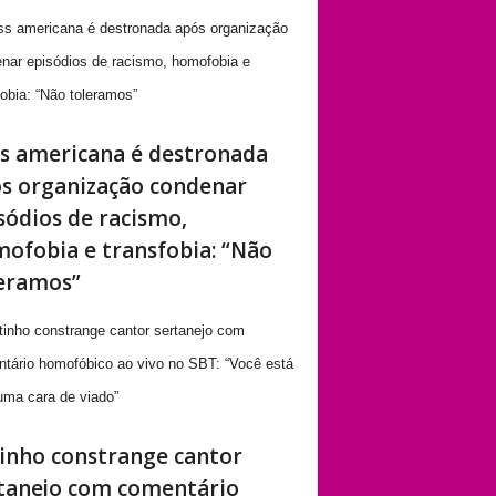
s americana é destronada
s organização condenar
sódios de racismo,
ofobia e transfobia: “Não
eramos”
inho constrange cantor
tanejo com comentário