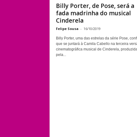
Billy Porter, de Pose, será a
fada madrinha do musical
Cinderela
Felipe Sousa
-
16/10/2019
Billy Porter, uma das estrelas da série Pose, con
que se juntará à Camila Cabello na terceira ver
cinematográfica musical de Cinderela, produzid
pela...