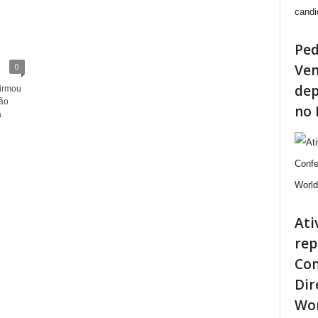
Ped
Ven
0
dep
firmou
são
no 
a
Ati
rep
Con
Dir
Wo