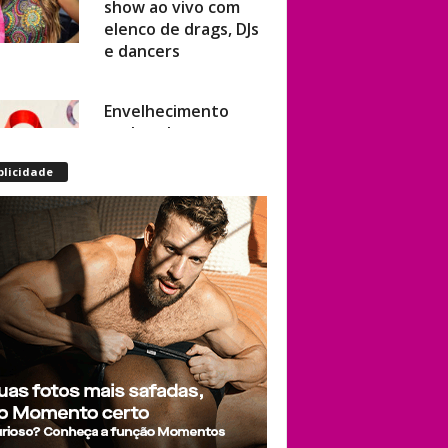
elenco de drags, DJs
e dancers
Envelhecimento
acelerado: pessoas
vivendo com HIV
podem ter idade
blicidade
fisiológica superior à
real, aponta
relatório
internacional
Gay de 62 anos
relembra quando,
aos 15, foi garoto de
programa por
quatro meses sem
saber: “Idiotice da
minha parte”