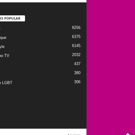
IS POPULAR
8256
e
6375
que
6145
yle
2032
no TV
437
380
306
to LGBT