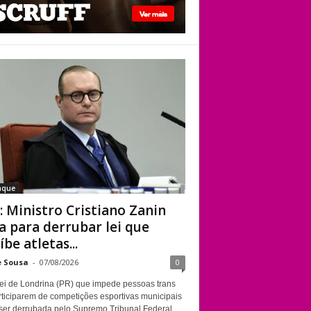
STF: Ministro
Cristiano Zanin vota
para derrubar lei
que proíbe atletas
transgênero em
competições de
Londrina
aque
: Ministro Cristiano Zanin
a para derrubar lei que
íbe atletas...
e Sousa
-
07/08/2026
0
ei de Londrina (PR) que impede pessoas trans
rticiparem de competições esportivas municipais
ser derrubada pelo Supremo Tribunal Federal