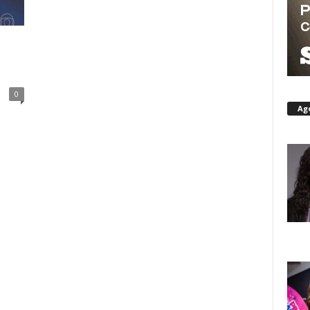
o
0
Ag