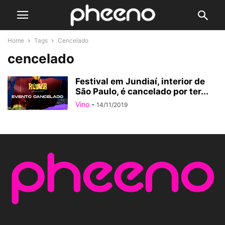
Home
Tags
Cencelado
cencelado
Festival em Jundiaí, interior de
São Paulo, é cancelado por ter...
Vino
-
14/11/2019