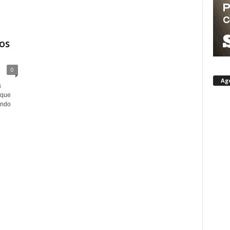
os
0
Ag
s
 que
ando