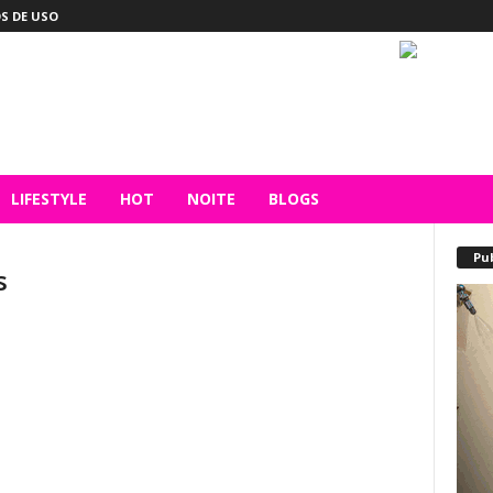
S DE USO
LIFESTYLE
HOT
NOITE
BLOGS
Pu
s