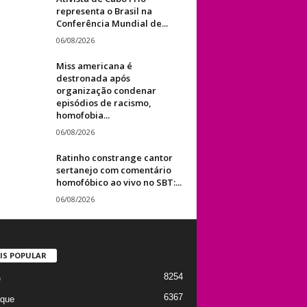
representa o Brasil na
Conferência Mundial de...
06/08/2026
Miss americana é
destronada após
organização condenar
episódios de racismo,
homofobia...
06/08/2026
Ratinho constrange cantor
sertanejo com comentário
homofóbico ao vivo no SBT:...
06/08/2026
IS POPULAR
8254
e
6367
que