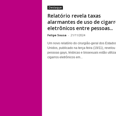
Destaque
Relatório revela taxas
alarmantes de uso de cigarr
eletrônicos entre pessoas...
Felipe Sousa
-
21/11/2024
Um novo relatório do cirurgião-geral dos Estado
Unidos, publicado na terça-feira (19/11), revelou
pessoas gays, lésbicas e bissexuais estão utiliz
cigarros eletrônicos em...