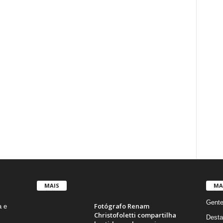
MAIS
MA
Gent
Fotógrafo Renam
a e
Christofoletti compartilha
Desta