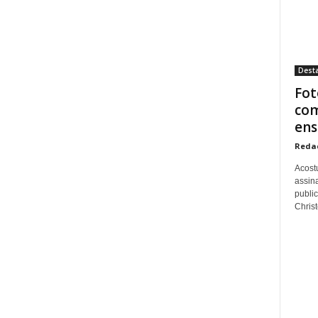
Dest
Fot
com
ens
Reda
Acost
assina
publi
Christo