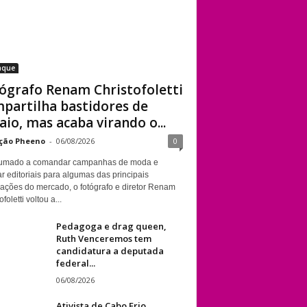
aque
ógrafo Renam Christofoletti
partilha bastidores de
aio, mas acaba virando o...
ção Pheeno
-
06/08/2026
0
umado a comandar campanhas de moda e
r editoriais para algumas das principais
cações do mercado, o fotógrafo e diretor Renam
foletti voltou a...
Pedagoga e drag queen,
Ruth Venceremos tem
candidatura a deputada
federal...
06/08/2026
Ativista de Cabo Frio