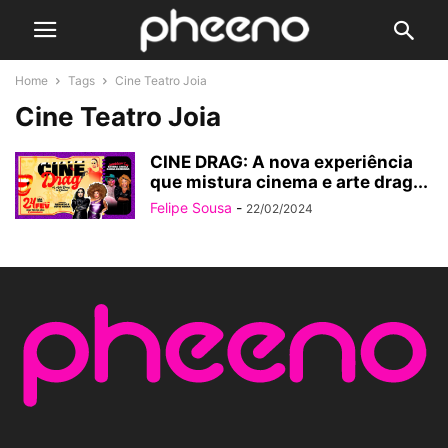
Home
Tags
Cine Teatro Joia
Cine Teatro Joia
CINE DRAG: A nova experiência
que mistura cinema e arte drag...
Felipe Sousa
-
22/02/2024