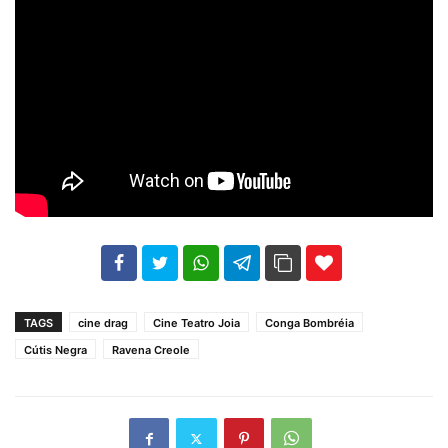
102
35
69
TAGS
cine drag
Cine Teatro Joia
Conga Bombréia
Cútis Negra
Ravena Creole