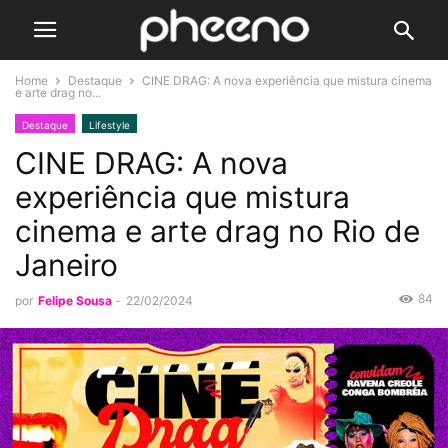
Home
Destaque
CINE DRAG: A nova experiência que mistura cinema
e arte drag no...
Destaque
Lifestyle
CINE DRAG: A nova
experiência que mistura
cinema e arte drag no Rio de
Janeiro
84
por
Felipe Sousa
-
22/02/2024