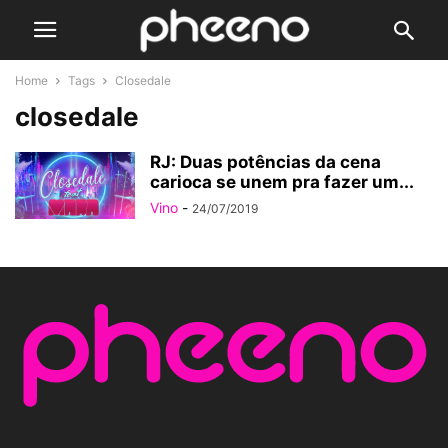
Home
Tags
Closedale
closedale
RJ: Duas potências da cena
carioca se unem pra fazer um...
Vino
-
24/07/2019