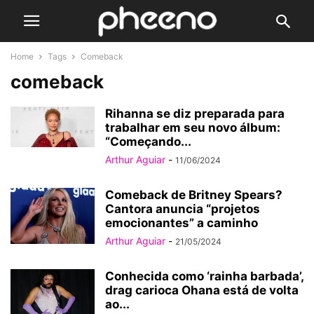
Home
Tags
Comeback
comeback
Rihanna se diz preparada para
trabalhar em seu novo álbum:
“Começando...
Arthur Aguiar
-
11/06/2024
Comeback de Britney Spears?
Cantora anuncia “projetos
emocionantes” a caminho
Arthur Aguiar
-
21/05/2024
Conhecida como ‘rainha barbada’,
drag carioca Ohana está de volta
ao...