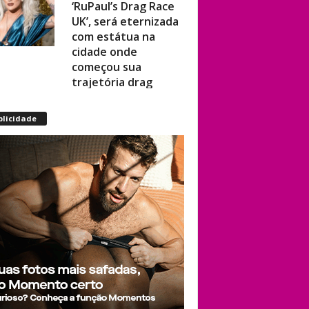
UK’, será eternizada
com estátua na
cidade onde
começou sua
trajetória drag
Após título da Copa,
blicidade
estrelas do futebol
espanhol viram
assunto na web por
fotos “românticas”
em iate
Presença de
Shangela faz
estrelas de RuPaul’s
Drag Race
abandonarem festa
de aniversário de