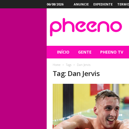
06/08/2026
ANUNCIE
EXPEDIENTE
TERMO
P
h
e
e
n
o
INÍCIO
GENTE
PHEENO TV
Home
Tags
Dan Jervis
Tag: Dan Jervis