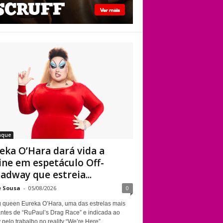
Kennedy Davenport
Eureka O’Hara dará
vida a Divine em
espetáculo Off-
Broadway que
estreia em Nova
York sobre a
trajetória da
lendária drag queen
aque
eka O’Hara dará vida a
ine em espetáculo Off-
adway que estreia...
e Sousa
-
05/08/2026
0
g queen Eureka O’Hara, uma das estrelas mais
ntes de “RuPaul’s Drag Race” e indicada ao
elo trabalho no reality “We’re Here”,...