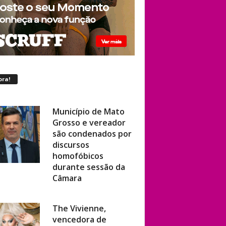
ora!
Município de Mato
Grosso e vereador
são condenados por
discursos
homofóbicos
durante sessão da
Câmara
The Vivienne,
vencedora de
‘RuPaul’s Drag Race