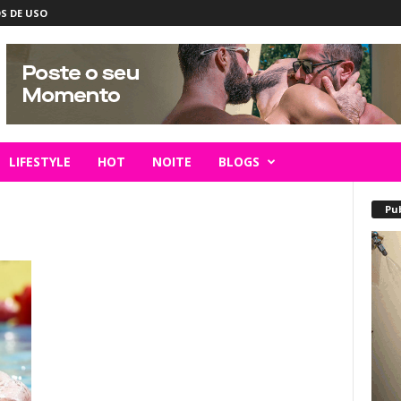
S DE USO
LIFESTYLE
HOT
NOITE
BLOGS
Pu