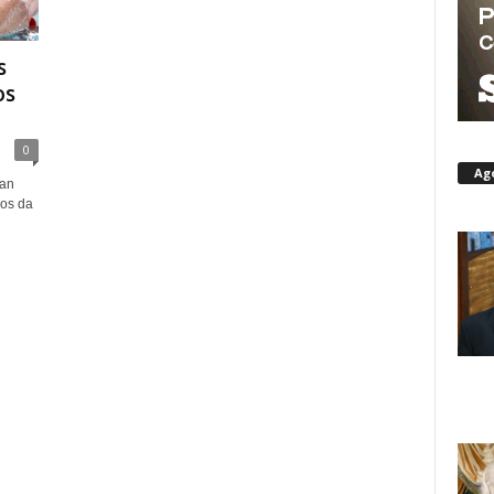
s
os
0
Ag
Dan
gos da