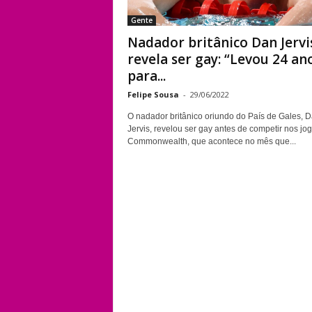
Gente
Nadador britânico Dan Jervi
revela ser gay: “Levou 24 an
para...
Felipe Sousa
-
29/06/2022
O nadador britânico oriundo do País de Gales, 
Jervis, revelou ser gay antes de competir nos jo
Commonwealth, que acontece no mês que...