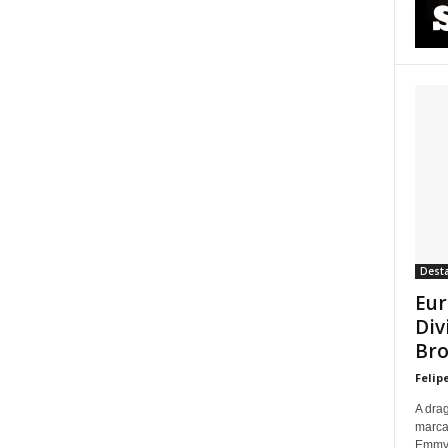
Dest
Eur
Div
Bro
Felip
A dra
marca
Emmy p