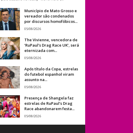
Município de Mato Grosso e
vereador são condenados
por discursos homofóbicos...
05/08/2026
The Vivienne, vencedora de
‘RuPaul’s Drag Race UK’, será
eternizada com...
05/08/2026
Após título da Copa, estrelas
do futebol espanhol viram
assunto na...
05/08/2026
Presença de Shangela faz
estrelas de RuPaul’s Drag
Race abandonarem festa...
05/08/2026