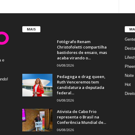
MAIS
MA
Gent
Fotógrafo Renam
Christofoletti compartilha
Desta
bastidores de ensaio, mas
acaba virando o...
Lifest
a e
06/08/2026
Phee
Noite
Pedagoga e drag queen,
undo!
Ruth Venceremos tem
Hot
candidatura a deputada
federal...
Direi
06/08/2026
Ativista de Cabo Frio
representa o Brasil na
Conferência Mundial de...
06/08/2026