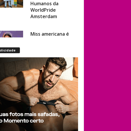
Humanos da
WorldPride
Amsterdam
Miss americana é
destronada após
organização
blicidade
condenar episódios
de racismo,
homofobia e
transfobia: “Não
toleramos”
Ratinho constrange
cantor sertanejo
com comentário
homofóbico ao vivo
no SBT: “Você está
com uma cara de