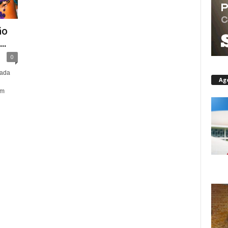
ão
..
0
cada
Ag
um