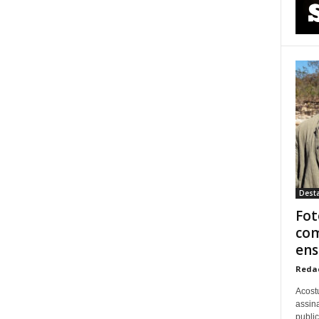
Dest
Fot
com
ens
Reda
Acost
assina
publi