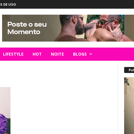
S DE USO
LIFESTYLE
HOT
NOITE
BLOGS
Pu