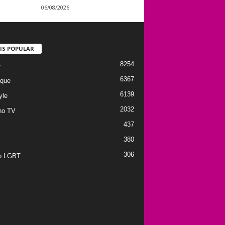
06/08/2026
IS POPULAR
8254
e
6367
que
6139
yle
2032
no TV
437
380
306
to LGBT