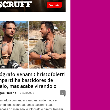
viado”
Fotógrafo Renam
Christofoletti
compartilha
bastidores de
ensaio, mas acaba
virando o centro das
atenções
aque
ógrafo Renam Christofoletti
partilha bastidores de
aio, mas acaba virando o...
ção Pheeno
-
06/08/2026
0
umado a comandar campanhas de moda e
r editoriais para algumas das principais
cações do mercado, o fotógrafo e diretor Renam