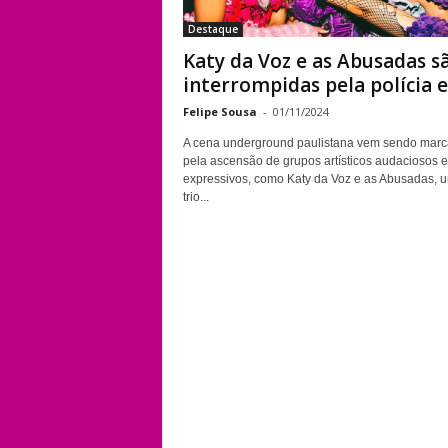
Destaque
Katy da Voz e as Abusadas s
interrompidas pela polícia e.
Felipe Sousa
-
01/11/2024
A cena underground paulistana vem sendo mar
pela ascensão de grupos artísticos audaciosos e
expressivos, como Katy da Voz e as Abusadas, 
trio...